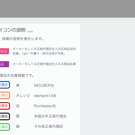
詳細の説明を表示します。
メーカーもしくは正規代理店仕入の正規品当社
つから
在庫。1pc〜の購入・即日出荷が可能。
規品
メーカーもしくは正規代理店仕入の正規品在庫
理店の在庫情報です。
代理店
青
MOUSER社
代理店
オレンジ
element14社
赤
Rochester社
代理店
黒
米国大手正規代理店
代理店
緑
その他正規代理店
代理店