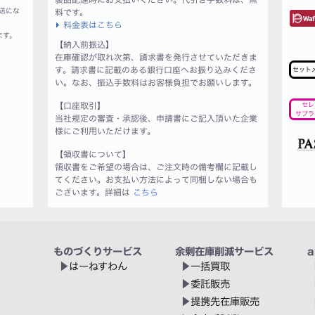
送にな
料です。
料金表はこちら
ます。
【納入前振込】
在庫確認が取れ次第、請求書を発行させていただきま
す。請求書に記載のある銀行口座へお振り込みくださ
セット
い。なお、振込手数料はお客様負担でお願いします。
【口座取引】
セレ
サプラ
当社規定の審査・承認後、申請書にご記入頂いた企業
様にご利用いただけます。
【領収書について】
領収書をご希望の場合は、ご注文時の備考欄に記載し
てください。お支払い方法によって同梱しない場合も
ございます。詳細は
こちら
ものづくりサービス
余剰在庫削減サービス
a
はーねすわん
一括買取
委託販売
提携先在庫販売