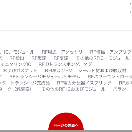
、IC、モジュール
RF周辺・アクセサリ
RF増幅・アンプリ
バ
RF検出
RF復調
RF変調
その他のRFIC・モジュール
、モニタリングIC
RFIDトランスポンダ、タグ
ク、およびガスケット
RFIおよびEMI - シールド材および吸収材
ド
RFトランシーバモジュールとモデム
RFパワーコントローラ
ッタ、トランシーバ完成品
RF電力分配器／スプリッタ
RF方
ネータ（減衰器）
その他のRF ICおよびモジュール
バラン
↑
ページの先頭へ