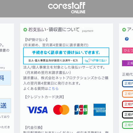
【NP掛け払い】
ク。
(月末締め、翌月第4営業日に請求書発行)
積書の
ひと
正
法人/個人事業主を対象とした後払いサービスです。
（月末締め翌月末請求書払い）
正規代
請求書は、株式会社ネットプロテクションズからご購
入の翌月第4営業日に発行されます。
正規
よくある質問は
こちら
正規
【クレジットカード決済】
正規
正規
しており
正規
いただき
【代金引換】
製品配達時にお支払いください。代引き手数料は、無