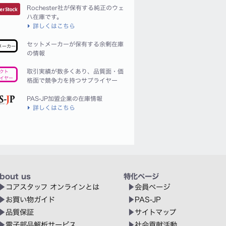
Rochester社が保有する純正のウェ
ハ在庫です。
詳しくはこちら
セットメーカーが保有する余剰在庫
メーカー
の情報
取引実績が数多くあり、品質面・価
クト
イヤー
格面で競争力を持つサプライヤー
PAS-JP加盟企業の在庫情報
詳しくはこちら
bout us
特化ページ
コアスタッフ オンラインとは
会員ページ
お買い物ガイド
PAS-JP
品質保証
サイトマップ
電子部品解析サービス
社会貢献活動