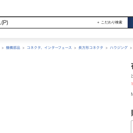
＋ こだわり検索
>
機構部品
>
コネクタ、インターフェース
>
長方形コネクタ
>
ハウジング
1