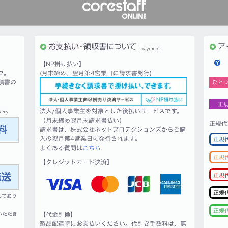
【NP掛け払い】
ク。
(月末締め、翌月第4営業日に請求書発行)
積書の
ひと
正
法人/個人事業主を対象とした後払いサービスです。
（月末締め翌月末請求書払い）
正規代
請求書は、株式会社ネットプロテクションズからご購
入の翌月第4営業日に発行されます。
正規
よくある質問は
こちら
正規
【クレジットカード決済】
正規
正規
しており
正規
いただき
【代金引換】
製品配達時にお支払いください。代引き手数料は、無