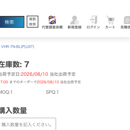
複数
0
検索
代替調査依頼
新規登録
ログイン
カート
見積
>
VHR-7N-BL(P)(JST)
在庫数: 7
出荷予定日:
2026/08/10
当社出荷予定
7:00
までのオーダーで
2026/08/10
当社出荷予定
MOQ:1
SPQ:1
購入数量