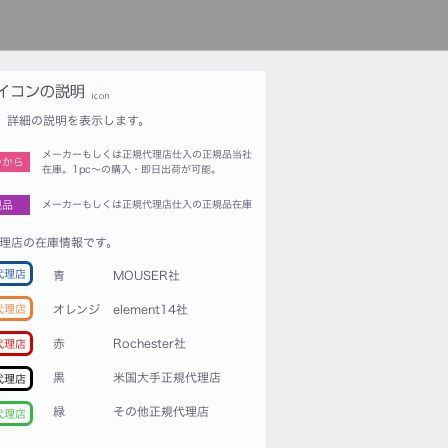
詳細の説明を表示します。
メーカーもしくは正規代理店仕入の正規品当社
つから
在庫。1pc〜の購入・即日出荷が可能。
規品
メーカーもしくは正規代理店仕入の正規品在庫
理店の在庫情報です。
代理店
青
MOUSER社
代理店
オレンジ
element14社
赤
Rochester社
代理店
黒
米国大手正規代理店
代理店
緑
その他正規代理店
代理店