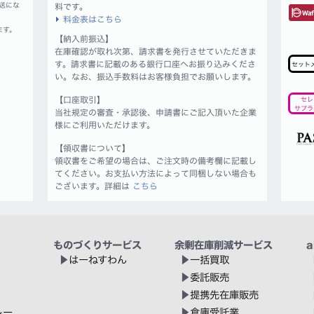
送にな
料です。
料金表はこちら
ます。
【納入前振込】
在庫確認が取れ次第、請求書を発行させていただきま
す。請求書に記載のある銀行口座へお振り込みくださ
セット
い。なお、振込手数料はお客様負担でお願いします。
【口座取引】
セレ
サプラ
当社規定の審査・承認後、申請書にご記入頂いた企業
様にご利用いただけます。
【領収書について】
領収書をご希望の場合は、ご注文時の備考欄に記載し
てください。お支払い方法によって同梱しない場合も
ございます。詳細は
こちら
ものづくりサービス
余剰在庫削減サービス
a
はーねすわん
一括買取
委託販売
提携先在庫販売
レー
倉庫受託業