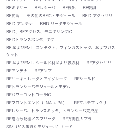
RFミキサー
RFレシーバ
RF検出
RF復調
RF変調
その他のRFIC・モジュール
RFID アクセサリ
RFID アンテナ
RFID リーダモジュール
RFID、RFアクセス、モニタリングIC
RFIDトランスポンダ、タグ
RFIおよびEMI - コンタクト、フィンガストック、およびガス
ケット
RFIおよびEMI - シールド材および吸収材
RFアクセサリ
RFアンテナ
RFアンプ
RFサーキュレータとアイソレータ
RFシールド
RFトランシーバモジュールとモデム
RFパワーコントローラIC
RFフロントエンド（LNA + PA）
RFマルチプレクサ
RFレシーバ、トランスミッタ、トランシーバ完成品
RF電力分配器／スプリッタ
RF方向性カプラ
SIM（加入者識別モジュール）カード