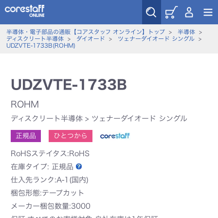
半導体・電子部品の通販【コアスタッフ オンライン】トップ
>
半導体
>
ディスクリート半導体
>
ダイオード
>
ツェナーダイオード シングル
>
UDZVTE-1733B(ROHM)
UDZVTE-1733B
ROHM
ディスクリート半導体
>
ツェナーダイオード シングル
正規品
ひとつから
RoHSステイタス:RoHS
在庫タイプ:
正規品
仕入先ランク:A-1(国内)
梱包形態:テープカット
メーカー梱包数量:3000