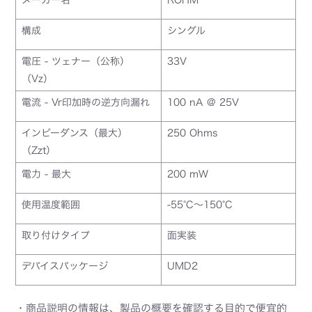
構成
シングル
電圧 - ツェナー（公称）
33V
（Vz）
電流 - Vr印加時の逆方向漏れ
100 nA @ 25V
インピーダンス（最大）
250 Ohms
（Zzt）
電力 - 最大
200 mW
使用温度範囲
-55°C～150°C
取り付けタイプ
面実装
デバイスパッケージ
UMD2
・商品説明の情報は、製品の概要を確認する目的で便宜的