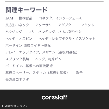
関連キーワード
JAM
機構部品
コネクタ、インターフェース
長方形コネクタ
アクセサリ
アダプタ
コンタクト
ハウジング
フリーハンギング、パネル取り付け
ヘッダ・オスピン
ヘッダ・レセプタクル・メスソケット
ボードイン 直接ワイヤ～基板
アレイ、エッジタイプ、メザニン（基板対基板）
スプリング装填
ヘッダ、特殊ピン
ボードイン、基板への直接配線
基板スペーサー、スタッカ（基板対基板）
端子
長方形コネクタ
運営会社について