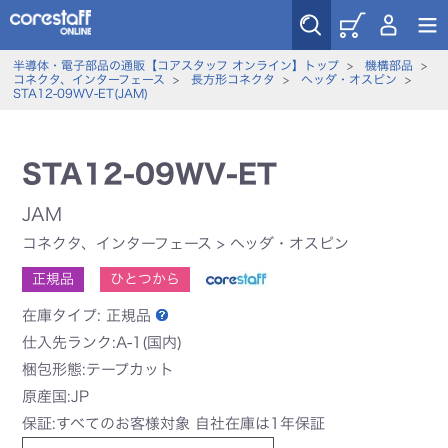
半導体・電子部品の通販【コアスタッフ オンライン】トップ
>
機構部品
>
コネクタ、インターフェース
>
長方形コネクタ
>
ヘッダ・オスピン
>
STA12-09WV-ET(JAM)
STA12-09WV-ET
JAM
コネクタ、インターフェース
>
ヘッダ・オスピン
正規品
ひとつから
在庫タイプ:
正規品
仕入先ランク:A-1(国内)
梱包形態:テープカット
原産国:JP
保証:すべてのお客様対象 自社在庫は1年保証