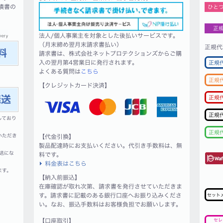
積書の
ひと
正
法人/個人事業主を対象とした後払いサービスです。
（月末締め翌月末請求書払い）
正規代
請求書は、株式会社ネットプロテクションズからご購
入の翌月第4営業日に発行されます。
正規
よくある質問は
こちら
正規
【クレジットカード決済】
正規
正規
しており
正規
いただき
【代金引換】
製品配達時にお支払いください。代引き手数料は、無
送にな
料です。
料金表はこちら
ます。
【納入前振込】
在庫確認が取れ次第、請求書を発行させていただきま
す。請求書に記載のある銀行口座へお振り込みくださ
セット
い。なお、振込手数料はお客様負担でお願いします。
【口座取引】
セレ