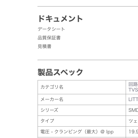
ドキュメント
データシート
品質保証書
見積書
製品スペック
回路
カテゴリ名
TV
メーカー名
LIT
シリーズ
SMD
タイプ
ツェ
電圧 - クランピング（最大）@ Ipp
19.