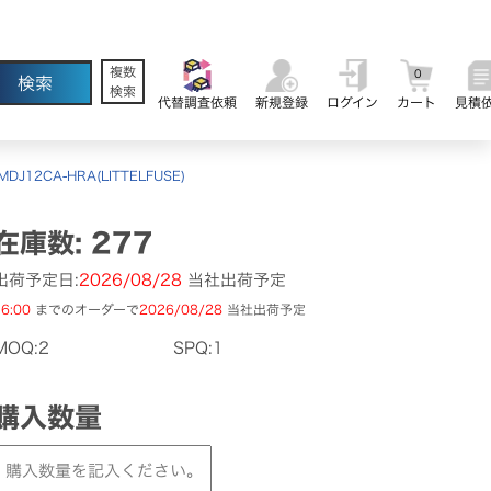
複数
0
検索
代替調査依頼
新規登録
ログイン
カート
見積
MDJ12CA-HRA(LITTELFUSE)
在庫数: 277
出荷予定日:
2026/08/28
当社出荷予定
6:00
までのオーダーで
2026/08/28
当社出荷予定
MOQ:2
SPQ:1
購入数量