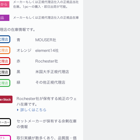
メーカーもしくは正規代理店仕入の正規品当社
つから
在庫。1pc〜の購入・即日出荷が可能。
規品
メーカーもしくは正規代理店仕入の正規品在庫
理店の在庫情報です。
代理店
青
MOUSER社
代理店
オレンジ
element14社
赤
Rochester社
代理店
黒
米国大手正規代理店
代理店
緑
その他正規代理店
代理店
Rochester社が保有する純正のウェ
ハ在庫です。
詳しくはこちら
セットメーカーが保有する余剰在庫
メーカー
の情報
取引実績が数多くあり、品質面・価
クト