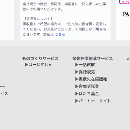
サプラ
当社規定の審査・承認後、申請書にご記入頂いた企業
様にご利用いただけます。
【領収書について】
領収書をご希望の場合は、ご注文時の備考欄に記載し
てください。お支払い方法によって同梱しない場合も
ございます。詳細は
こちら
ものづくりサービス
余剰在庫削減サービス
a
はーねすわん
一括買取
委託販売
提携先在庫販売
レー
倉庫受託業
ービス
はたち基金
パートナーサイト