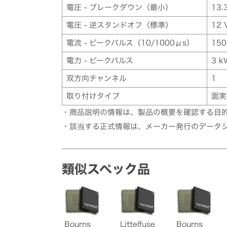
電圧 - ブレークダウン（最小）
13.
電圧 - 逆スタンドオフ（標準）
12 
電流 - ピークパルス（10/1000μs）
150
電力 - ピークパルス
3 k
双方向チャンネル
1
取り付けタイプ
面実
・商品説明の情報は、製品の概要を確認する目
・該当する正式情報は、メーカー発行のデータ
類似スペック品
Bourns
Littelfuse
Bourns