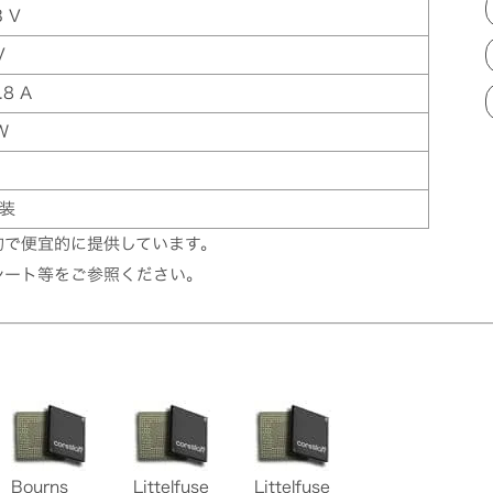
3 V
V
.8 A
W
装
的で便宜的に提供しています。
シート等をご参照ください。
Bourns
Littelfuse
Littelfuse