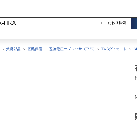
＋ こだわり検索
>
受動部品
>
回路保護
>
過渡電圧サプレッサ（TVS)
>
TVSダイオード
>
S
1