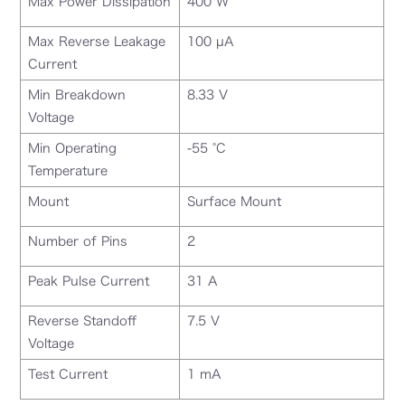
Max Power Dissipation
400 W
Max Reverse Leakage
100 µA
Current
Min Breakdown
8.33 V
Voltage
Min Operating
-55 °C
Temperature
Mount
Surface Mount
Number of Pins
2
Peak Pulse Current
31 A
Reverse Standoff
7.5 V
Voltage
Test Current
1 mA