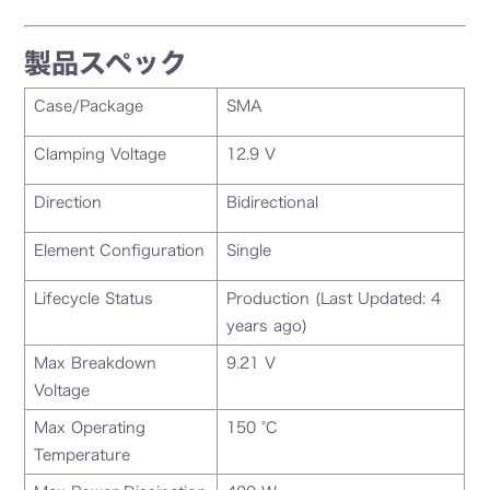
製品スペック
Case/Package
SMA
Clamping Voltage
12.9 V
Direction
Bidirectional
Element Configuration
Single
Lifecycle Status
Production (Last Updated: 4
years ago)
Max Breakdown
9.21 V
Voltage
Max Operating
150 °C
Temperature