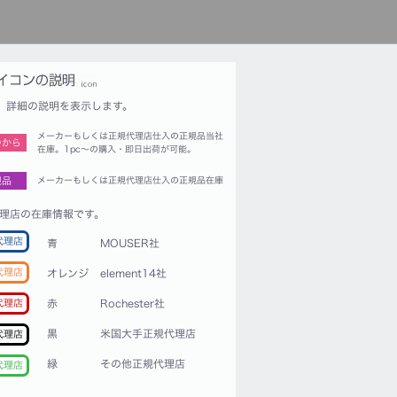
詳細の説明を表示します。
メーカーもしくは正規代理店仕入の正規品当社
つから
在庫。1pc〜の購入・即日出荷が可能。
規品
メーカーもしくは正規代理店仕入の正規品在庫
理店の在庫情報です。
代理店
青
MOUSER社
代理店
オレンジ
element14社
赤
Rochester社
代理店
黒
米国大手正規代理店
代理店
緑
その他正規代理店
代理店