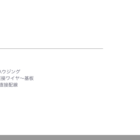
ハウジング
直接ワイヤ～基板
直接配線