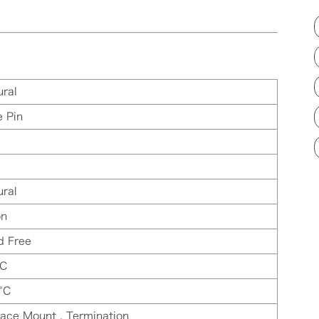
ral
e Pin
ral
on
d Free
°C
°C
face Mount , Termination