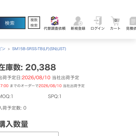
複数
0
検索
代替調査依頼
新規登録
ログイン
カート
見積
ピン
>
SM15B-SRSS-TB(LF)(SN)(JST)
在庫数: 20,388
出荷予定日:
2026/08/10
当社出荷予定
7:00
までのオーダーで
2026/08/10
当社出荷予定
MOQ:1
SPQ:1
入荷予定数: 0
購入数量