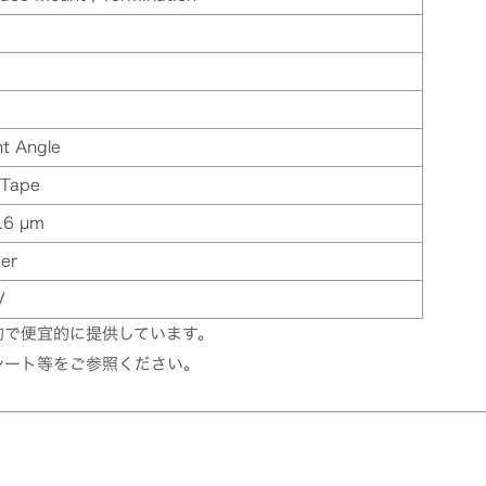
ht Angle
 Tape
.6 µm
der
V
的で便宜的に提供しています。
シート等をご参照ください。