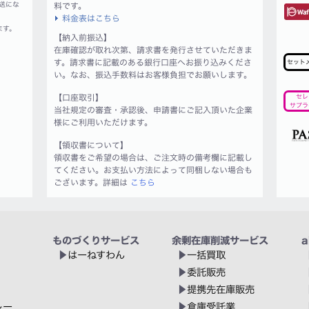
送にな
料です。
料金表はこちら
ます。
【納入前振込】
在庫確認が取れ次第、請求書を発行させていただきま
す。請求書に記載のある銀行口座へお振り込みくださ
セット
い。なお、振込手数料はお客様負担でお願いします。
【口座取引】
セレ
サプラ
当社規定の審査・承認後、申請書にご記入頂いた企業
様にご利用いただけます。
【領収書について】
領収書をご希望の場合は、ご注文時の備考欄に記載し
てください。お支払い方法によって同梱しない場合も
ございます。詳細は
こちら
ものづくりサービス
余剰在庫削減サービス
a
はーねすわん
一括買取
委託販売
提携先在庫販売
レー
倉庫受託業