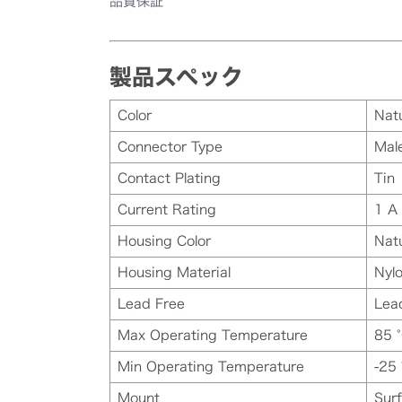
品質保証
製品スペック
Color
Natu
Connector Type
Mal
Contact Plating
Tin
Current Rating
1 A
Housing Color
Natu
Housing Material
Nyl
Lead Free
Lea
Max Operating Temperature
85 
Min Operating Temperature
-25 
Mount
Sur