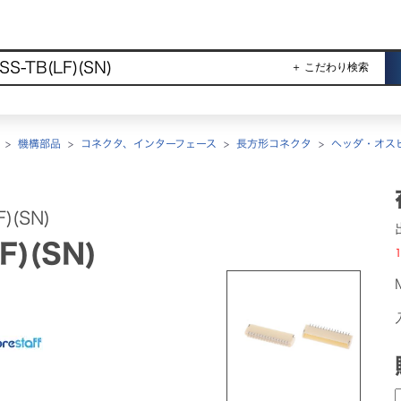
＋ こだわり検索
>
機構部品
>
コネクタ、インターフェース
>
長方形コネクタ
>
ヘッダ・オス
)(SN)
F)(SN)
1
ン