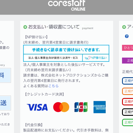
【NP掛け払い】
ク。
(月末締め、翌月第4営業日に請求書発行)
積書の
ひと
正
法人/個人事業主を対象とした後払いサービスです。
（月末締め翌月末請求書払い）
正規代
請求書は、株式会社ネットプロテクションズからご購
入の翌月第4営業日に発行されます。
正規
よくある質問は
こちら
正規
【クレジットカード決済】
正規
正規
しており
正規
いただき
【代金引換】
製品配達時にお支払いください。代引き手数料は、無