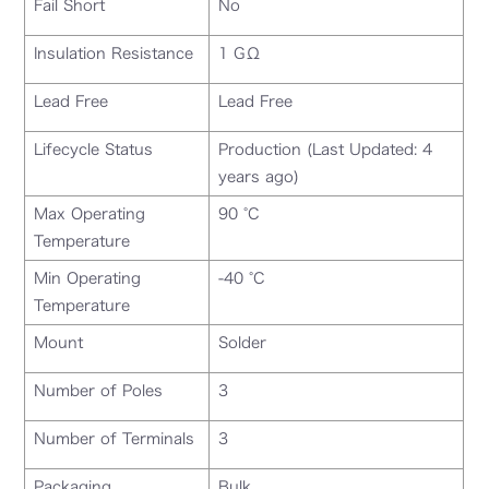
Fail Short
No
Insulation Resistance
1 GΩ
Lead Free
Lead Free
Lifecycle Status
Production (Last Updated: 4
years ago)
Max Operating
90 °C
Temperature
Min Operating
-40 °C
Temperature
Mount
Solder
Number of Poles
3
Number of Terminals
3
Packaging
Bulk