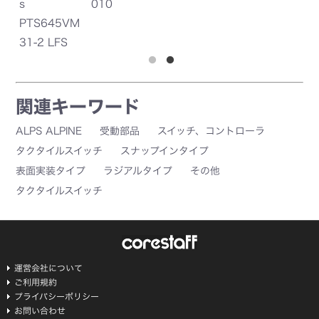
s
010
s
PTS645VM
P
31-2 LFS
5
関連キーワード
ALPS ALPINE
受動部品
スイッチ、コントローラ
タクタイルスイッチ
スナップインタイプ
表面実装タイプ
ラジアルタイプ
その他
タクタイルスイッチ
運営会社について
ご利用規約
プライバシーポリシー
お問い合わせ