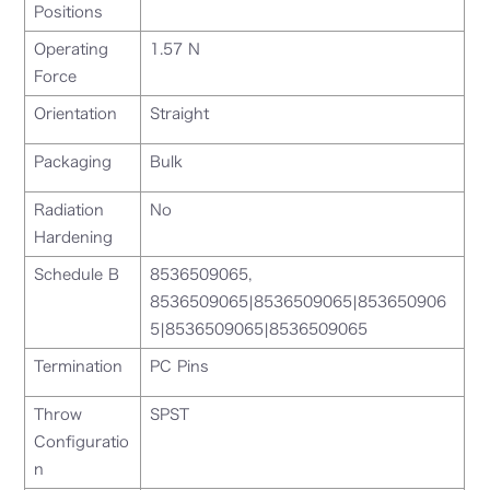
Positions
Operating
1.57 N
Force
Orientation
Straight
Packaging
Bulk
Radiation
No
Hardening
Schedule B
8536509065,
8536509065|8536509065|853650906
5|8536509065|8536509065
Termination
PC Pins
Throw
SPST
Configuratio
n