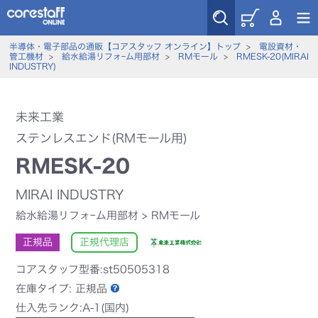
半導体・電子部品の通販【コアスタッフ オンライン】トップ
>
電設資材・
管工機材
>
給水給湯リフォｰム用部材
>
RMモール
>
RMESK-20(MIRAI
INDUSTRY)
未来工業
ステンレスエンド(RMモール用)
RMESK-20
MIRAI INDUSTRY
給水給湯リフォｰム用部材
>
RMモール
正規品
正規代理店
コアスタッフ型番:st50505318
在庫タイプ:
正規品
仕入先ランク:A-1(国内)