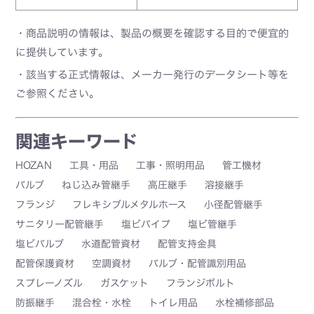
・商品説明の情報は、製品の概要を確認する目的で便宜的
に提供しています。
・該当する正式情報は、メーカー発行のデータシート等を
ご参照ください。
関連キーワード
HOZAN
工具・用品
工事・照明用品
管工機材
バルブ
ねじ込み管継手
高圧継手
溶接継手
フランジ
フレキシブルメタルホース
小径配管継手
サニタリー配管継手
塩ビパイプ
塩ビ管継手
塩ビバルブ
水道配管資材
配管支持金具
配管保護資材
空調資材
バルブ・配管識別用品
スプレーノズル
ガスケット
フランジボルト
防振継手
混合栓・水栓
トイレ用品
水栓補修部品