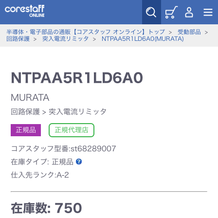
半導体・電子部品の通販【コアスタッフ オンライン】トップ
>
受動部品
>
回路保護
>
突入電流リミッタ
>
NTPAA5R1LD6A0(MURATA)
NTPAA5R1LD6A0
MURATA
回路保護
>
突入電流リミッタ
正規品
正規代理店
コアスタッフ型番:st68289007
在庫タイプ:
正規品
仕入先ランク:A-2
在庫数: 750