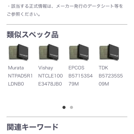
・該当する正式情報は、メーカー発行のデータシート等を
ご参照ください。
類似スペック品
Murata
Vishay
EPCOS
TDK
Am
NTPAD5R1
NTCLE100
B57153S4
B57235S5
SL
LDNB0
E3478JB0
79M
09M
5R
関連キーワード