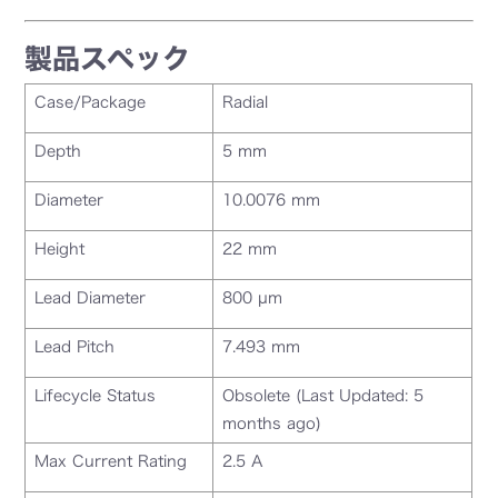
製品スペック
Case/Package
Radial
Depth
5 mm
Diameter
10.0076 mm
Height
22 mm
Lead Diameter
800 µm
Lead Pitch
7.493 mm
Lifecycle Status
Obsolete (Last Updated: 5
months ago)
Max Current Rating
2.5 A