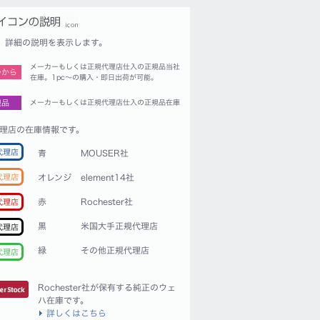
詳細の説明を表示します。
メーカーもしくは正規代理店仕入の正規品当社
つから
在庫。1pc〜の購入・即日出荷が可能。
規品
メーカーもしくは正規代理店仕入の正規品在庫
理店の在庫情報です。
代理店
青
MOUSER社
代理店
オレンジ
element14社
赤
Rochester社
代理店
黒
米国大手正規代理店
代理店
緑
その他正規代理店
代理店
Rochester社が保有する純正のウェ
ハ在庫です。
詳しくはこちら