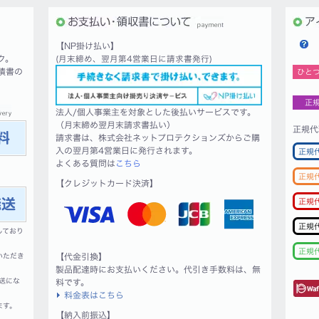
【NP掛け払い】
ク。
(月末締め、翌月第4営業日に請求書発行)
積書の
ひと
正
法人/個人事業主を対象とした後払いサービスです。
（月末締め翌月末請求書払い）
正規代
請求書は、株式会社ネットプロテクションズからご購
入の翌月第4営業日に発行されます。
正規
よくある質問は
こちら
正規
【クレジットカード決済】
正規
正規
しており
正規
いただき
【代金引換】
製品配達時にお支払いください。代引き手数料は、無
送にな
料です。
料金表はこちら
ます。
【納入前振込】