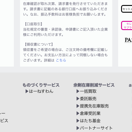
在庫確認が取れ次第、請求書を発行させていただきま
す。請求書に記載のある銀行口座へお振り込みくださ
セット
い。なお、振込手数料はお客様負担でお願いします。
【口座取引】
セレ
サプラ
当社規定の審査・承認後、申請書にご記入頂いた企業
様にご利用いただけます。
【領収書について】
領収書をご希望の場合は、ご注文時の備考欄に記載し
てください。お支払い方法によって同梱しない場合も
ございます。詳細は
こちら
ものづくりサービス
余剰在庫削減サービス
a
はーねすわん
一括買取
委託販売
提携先在庫販売
レー
倉庫受託業
ービス
はたち基金
パートナーサイト