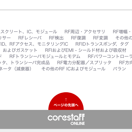
ィスクリート、IC、モジュール
RF周辺・アクセサリ
RF増幅
キサー
RFレシーバ
RF検出
RF復調
RF変調
その他の
FID、RFアクセス、モニタリングIC
RFIDトランスポンダ、タグ
ク、およびガスケット
RFIおよびEMI - シールド材および吸収材
ド
RFトランシーバモジュールとモデム
RFパワーコントローラ
ッタ、トランシーバ完成品
RF電力分配器／スプリッタ
RF方
ネータ（減衰器）
その他のRF ICおよびモジュール
バラン
↑
ページの先頭へ