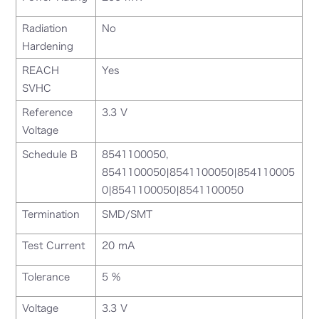
Radiation
No
Hardening
REACH
Yes
SVHC
Reference
3.3 V
Voltage
Schedule B
8541100050,
8541100050|8541100050|854110005
0|8541100050|8541100050
Termination
SMD/SMT
Test Current
20 mA
Tolerance
5 %
Voltage
3.3 V