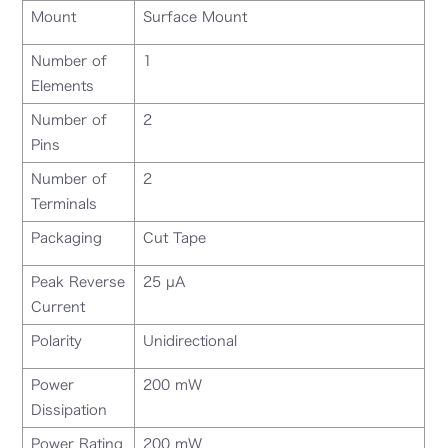
Mount
Surface Mount
Number of
1
Elements
Number of
2
Pins
Number of
2
Terminals
Packaging
Cut Tape
Peak Reverse
25 µA
Current
Polarity
Unidirectional
Power
200 mW
Dissipation
Power Rating
200 mW