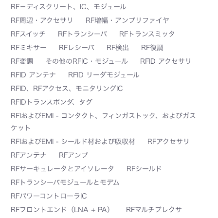
RF－ディスクリート、IC、モジュール
RF周辺・アクセサリ
RF増幅・アンプリファイヤ
RFスイッチ
RFトランシーバ
RFトランスミッタ
RFミキサー
RFレシーバ
RF検出
RF復調
RF変調
その他のRFIC・モジュール
RFID アクセサリ
RFID アンテナ
RFID リーダモジュール
RFID、RFアクセス、モニタリングIC
RFIDトランスポンダ、タグ
RFIおよびEMI - コンタクト、フィンガストック、およびガス
ケット
RFIおよびEMI - シールド材および吸収材
RFアクセサリ
RFアンテナ
RFアンプ
RFサーキュレータとアイソレータ
RFシールド
RFトランシーバモジュールとモデム
RFパワーコントローラIC
RFフロントエンド（LNA + PA）
RFマルチプレクサ