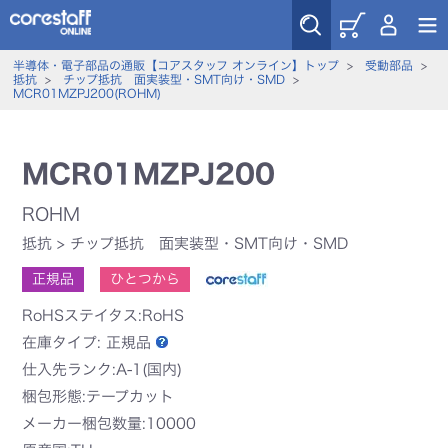
半導体・電子部品の通販【コアスタッフ オンライン】トップ
>
受動部品
>
抵抗
>
チップ抵抗 面実装型・SMT向け・SMD
>
MCR01MZPJ200(ROHM)
MCR01MZPJ200
ROHM
抵抗
>
チップ抵抗 面実装型・SMT向け・SMD
正規品
ひとつから
RoHSステイタス:RoHS
在庫タイプ:
正規品
仕入先ランク:A-1(国内)
梱包形態:テープカット
メーカー梱包数量:10000