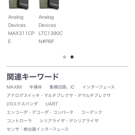
Analog
Analog
An
Devices
Devices
De
EP
MAX311CP
LTC1390C
L
E
N#PBF
N
関連キーワード
MAXIM
半導体
集積回路、IC
インターフェース
アナログスイッチ・マルチプレクサ・デマルチプレクサ
I/Oエクスパンダ
UART
エンコーダ・デコーダ・コンバータ
コーデック
コントローラ
シリアライザ・デシリアライザ
センサ・検出器インターフェース