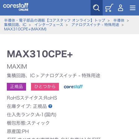
半導体・電子部品の通販【コアスタッフ オンライン】トップ
>
半導体
>
集積回路、IC
>
インターフェース
>
アナログスイッチ - 特殊用途
>
MAX310CPE+(MAXIM)
MAX310CPE+
MAXIM
集積回路、IC
>
アナログスイッチ - 特殊用途
正規品
ひとつから
RoHSステイタス:RoHS
在庫タイプ:
正規品
仕入先ランク:A-1(国内)
梱包形態:スティック
原産国:PH