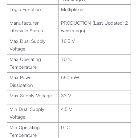
Logic Function
Multiplexer
Manufacturer
PRODUCTION (Last Updated: 2
Lifecycle Status
weeks ago)
Max Dual Supply
16.5 V
Voltage
Max Operating
70 °C
Temperature
Max Power
550 mW
Dissipation
Max Supply Voltage
33 V
Min Dual Supply
4.5 V
Voltage
Min Operating
0 °C
Temperature