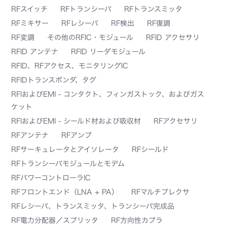
RFスイッチ
RFトランシーバ
RFトランスミッタ
RFミキサー
RFレシーバ
RF検出
RF復調
RF変調
その他のRFIC・モジュール
RFID アクセサリ
RFID アンテナ
RFID リーダモジュール
RFID、RFアクセス、モニタリングIC
RFIDトランスポンダ、タグ
RFIおよびEMI - コンタクト、フィンガストック、およびガス
ケット
RFIおよびEMI - シールド材および吸収材
RFアクセサリ
RFアンテナ
RFアンプ
RFサーキュレータとアイソレータ
RFシールド
RFトランシーバモジュールとモデム
RFパワーコントローラIC
RFフロントエンド（LNA + PA）
RFマルチプレクサ
RFレシーバ、トランスミッタ、トランシーバ完成品
RF電力分配器／スプリッタ
RF方向性カプラ