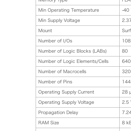
Min Operating Temperature
-40 
Min Supply Voltage
2.3
Mount
Sur
Number of I/Os
108
Number of Logic Blocks (LABs)
80
Number of Logic Elements/Cells
640
Number of Macrocells
320
Number of Pins
144
Operating Supply Current
28 
Operating Supply Voltage
2.5
Propagation Delay
7.2
RAM Size
8 k