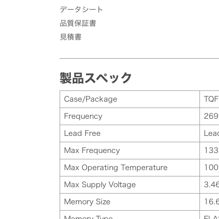
データシート
品質保証書
見積書
製品スペック
Case/Package
TQF
Frequency
269
Lead Free
Lea
Max Frequency
133
Max Operating Temperature
100
Max Supply Voltage
3.4
Memory Size
16.
Memory Type
FLA