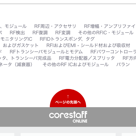
C、モジュール
RF周辺・アクセサリ
RF増幅・アンプリファイ
バ
RF検出
RF復調
RF変調
その他のRFIC・モジュール
、モニタリングIC
RFIDトランスポンダ、タグ
ク、およびガスケット
RFIおよびEMI - シールド材および吸収材
ド
RFトランシーバモジュールとモデム
RFパワーコントローラ
ッタ、トランシーバ完成品
RF電力分配器／スプリッタ
RF方
ネータ（減衰器）
その他のRF ICおよびモジュール
バラン
↑
ページの先頭へ