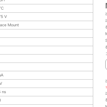
°C
75 V
face Mount
µA
 V
1
4 ns
B