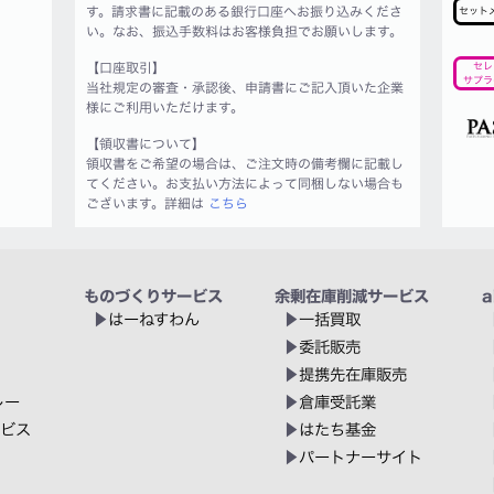
す。請求書に記載のある銀行口座へお振り込みくださ
セット
い。なお、振込手数料はお客様負担でお願いします。
【口座取引】
セレ
サプラ
当社規定の審査・承認後、申請書にご記入頂いた企業
様にご利用いただけます。
【領収書について】
領収書をご希望の場合は、ご注文時の備考欄に記載し
てください。お支払い方法によって同梱しない場合も
ございます。詳細は
こちら
ものづくりサービス
余剰在庫削減サービス
a
はーねすわん
一括買取
委託販売
提携先在庫販売
レー
倉庫受託業
ービス
はたち基金
パートナーサイト