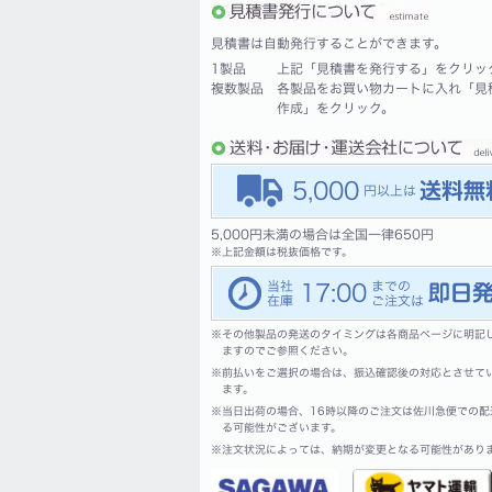
見積書は自動発行することができます。
1製品
上記「見積書を発行する」をクリッ
複数製品
各製品をお買い物カートに入れ「見
作成」をクリック。
5,000
5,000円未満の場合は全国一律650円
※
上記金額は税抜価格です。
17:00
※
その他製品の発送のタイミングは各商品ページに明記
ますのでご参照ください。
※
前払いをご選択の場合は、振込確認後の対応とさせて
ます。
※
当日出荷の場合、16時以降のご注文は佐川急便での配
る可能性がございます。
※
注文状況によっては、納期が変更となる可能性があり