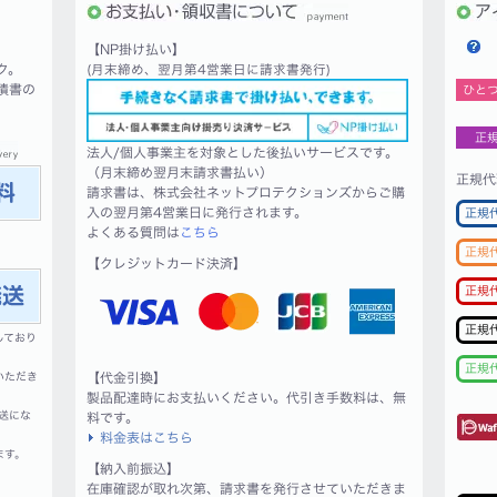
【NP掛け払い】
ク。
(月末締め、翌月第4営業日に請求書発行)
積書の
ひと
正
法人/個人事業主を対象とした後払いサービスです。
（月末締め翌月末請求書払い）
正規代
請求書は、株式会社ネットプロテクションズからご購
入の翌月第4営業日に発行されます。
正規
よくある質問は
こちら
正規
【クレジットカード決済】
正規
正規
しており
正規
いただき
【代金引換】
製品配達時にお支払いください。代引き手数料は、無
送にな
料です。
料金表はこちら
ます。
【納入前振込】
在庫確認が取れ次第、請求書を発行させていただきま