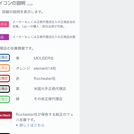
詳細の説明を表示します。
メーカーもしくは正規代理店仕入の正規品当社
つから
在庫。1pc〜の購入・即日出荷が可能。
規品
メーカーもしくは正規代理店仕入の正規品在庫
理店の在庫情報です。
代理店
青
MOUSER社
代理店
オレンジ
element14社
赤
Rochester社
代理店
黒
米国大手正規代理店
代理店
緑
その他正規代理店
代理店
Rochester社が保有する純正のウェ
ハ在庫です。
詳しくはこちら