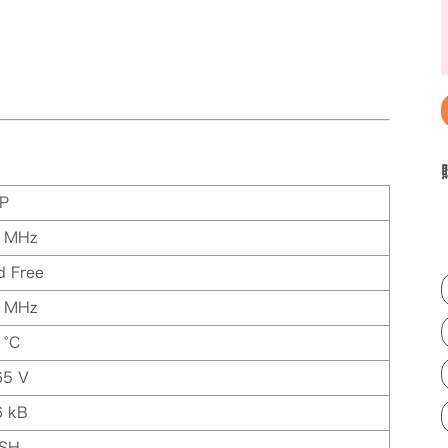
P
 MHz
d Free
 MHz
 °C
65 V
6 kB
SH