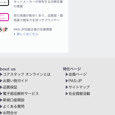
セットメーカーが保有する余剰在庫
メーカー
の情報
取引実績が数多くあり、品質面・価
クト
イヤー
格面で競争力を持つサプライヤー
PAS-JP加盟企業の在庫情報
詳しくはこちら
bout us
特化ページ
コアスタッフ オンラインとは
会員ページ
お買い物ガイド
PAS-JP
品質保証
サイトマップ
電子部品解析サービス
社会貢献活動
新規口座開設
よくある質問
お問合せ