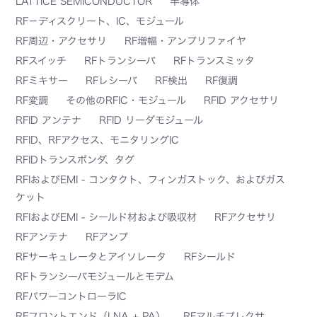
LATTICE SEMICONDUCTOR
半導体
RF－ディスクリート、IC、モジュール
RF周辺・アクセサリ
RF増幅・アンプリファイヤ
RFスイッチ
RFトランシーバ
RFトランスミッタ
RFミキサー
RFレシーバ
RF検出
RF復調
RF変調
その他のRFIC・モジュール
RFID アクセサリ
RFID アンテナ
RFID リーダモジュール
RFID、RFアクセス、モニタリングIC
RFIDトランスポンダ、タグ
RFIおよびEMI - コンタクト、フィンガストック、およびガス
ケット
RFIおよびEMI - シールド材および吸収材
RFアクセサリ
RFアンテナ
RFアンプ
RFサーキュレータとアイソレータ
RFシールド
RFトランシーバモジュールとモデム
RFパワーコントローラIC
RFフロントエンド（LNA + PA）
RFマルチプレクサ