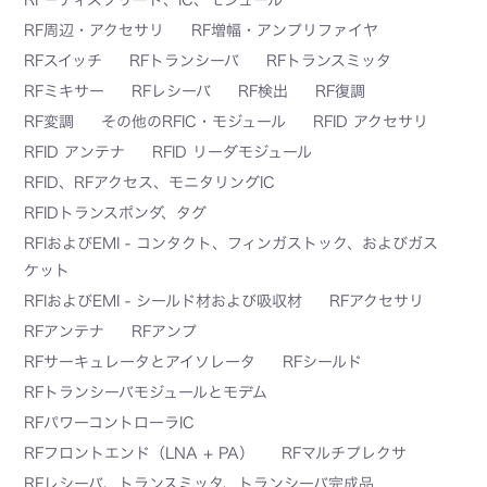
RF周辺・アクセサリ
RF増幅・アンプリファイヤ
RFスイッチ
RFトランシーバ
RFトランスミッタ
RFミキサー
RFレシーバ
RF検出
RF復調
RF変調
その他のRFIC・モジュール
RFID アクセサリ
RFID アンテナ
RFID リーダモジュール
RFID、RFアクセス、モニタリングIC
RFIDトランスポンダ、タグ
RFIおよびEMI - コンタクト、フィンガストック、およびガス
ケット
RFIおよびEMI - シールド材および吸収材
RFアクセサリ
RFアンテナ
RFアンプ
RFサーキュレータとアイソレータ
RFシールド
RFトランシーバモジュールとモデム
RFパワーコントローラIC
RFフロントエンド（LNA + PA）
RFマルチプレクサ
RFレシーバ、トランスミッタ、トランシーバ完成品