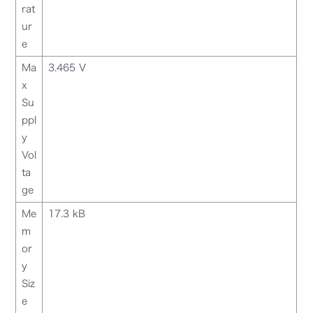
rat
ur
e
Ma
3.465 V
x
Su
ppl
y
Vol
ta
ge
Me
17.3 kB
m
or
y
Siz
e