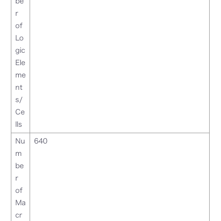
be
r
of
Lo
gic
Ele
me
nt
s/
Ce
lls
Nu
640
m
be
r
of
Ma
cr