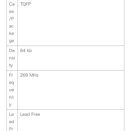
Ca
TQFP
se
/P
ac
ka
ge
De
64 kb
nsi
ty
Fr
269 MHz
eq
ue
nc
y
Le
Lead Free
ad
Fr