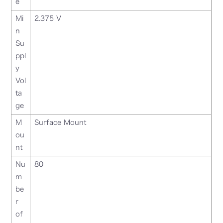
e
Mi
2.375 V
n
Su
ppl
y
Vol
ta
ge
M
Surface Mount
ou
nt
Nu
80
m
be
r
of