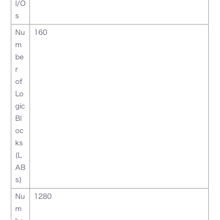
I/O
s
Nu
160
m
be
r
of
Lo
gic
Bl
oc
ks
(L
AB
s)
Nu
1280
m