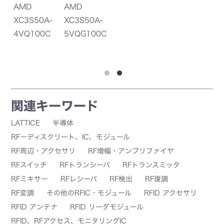
AMD
AMD
La
-
XC3S50A-
XC3S50A-
S
I
4VQ100C
5VQG100C
ct
L
0C
4
関連キーワード
LATTICE
半導体
RF－ディスクリート、IC、モジュール
RF周辺・アクセサリ
RF増幅・アンプリファイヤ
RFスイッチ
RFトランシーバ
RFトランスミッタ
RFミキサー
RFレシーバ
RF検出
RF復調
RF変調
その他のRFIC・モジュール
RFID アクセサリ
RFID アンテナ
RFID リーダモジュール
RFID、RFアクセス、モニタリングIC