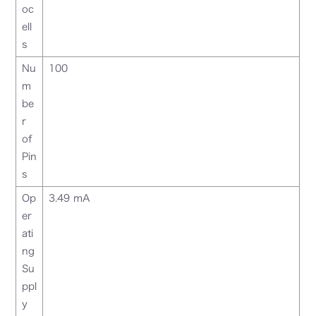
oc
ell
s
Nu
100
m
be
r
of
Pin
s
Op
3.49 mA
er
ati
ng
Su
ppl
y