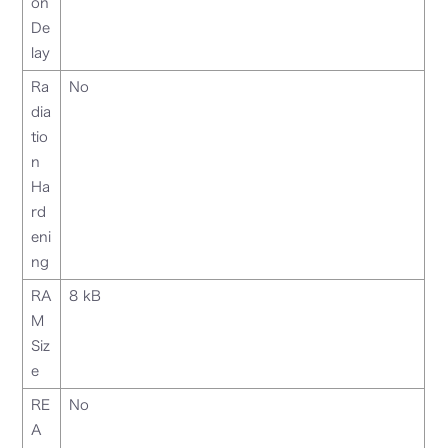
on
De
lay
Ra
No
dia
tio
n
Ha
rd
eni
ng
RA
8 kB
M
Siz
e
RE
No
A