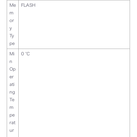
Me
FLASH
m
or
y
Ty
pe
Mi
0 °C
n
Op
er
ati
ng
Te
m
pe
rat
ur