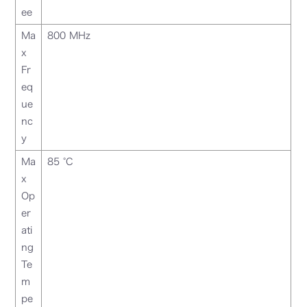
ee
Ma
800 MHz
x
Fr
eq
ue
nc
y
Ma
85 °C
x
Op
er
ati
ng
Te
m
pe