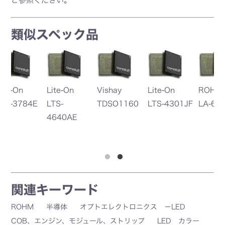
ご参照ください。
類似スペック品
Lite-On
ROHM
V
60
LTS-4301JF
LA-601EL
T
関連キーワード
ROHM
半導体
オプトエレクトロニクス －LED
COB、エンジン、モジュール、ストリップ
LED カラー