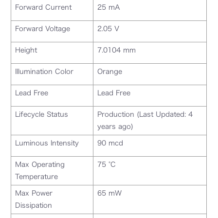
Forward Current
25 mA
Forward Voltage
2.05 V
Height
7.0104 mm
Illumination Color
Orange
Lead Free
Lead Free
Lifecycle Status
Production (Last Updated: 4
years ago)
Luminous Intensity
90 mcd
Max Operating
75 °C
Temperature
Max Power
65 mW
Dissipation