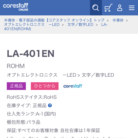
半導体・電子部品の通販【コアスタッフ オンライン】トップ
>
半導体
>
オプトエレクトロニクス －LED
>
文字／数字LED
>
LA-
401EN(ROHM)
LA-401EN
ROHM
オプトエレクトロニクス －LED
>
文字／数字LED
正規品
ひとつから
RoHSステイタス:RoHS
在庫タイプ:
正規品
仕入先ランク:A-1(国内)
梱包形態:バラ品
保証:すべてのお客様対象 自社在庫は1年保証