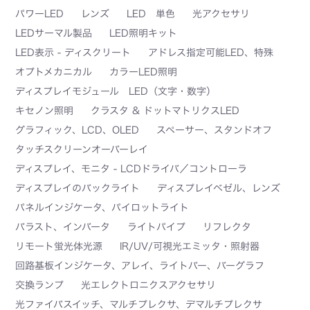
パワーLED
レンズ
LED 単色
光アクセサリ
LEDサーマル製品
LED照明キット
LED表示 - ディスクリート
アドレス指定可能LED、特殊
オプトメカニカル
カラーLED照明
ディスプレイモジュール LED（文字・数字）
キセノン照明
クラスタ & ドットマトリクスLED
グラフィック、LCD、OLED
スペーサー、スタンドオフ
タッチスクリーンオーバーレイ
ディスプレイ、モニタ - LCDドライバ／コントローラ
ディスプレイのバックライト
ディスプレイベゼル、レンズ
パネルインジケータ、パイロットライト
バラスト、インバータ
ライトパイプ
リフレクタ
リモート蛍光体光源
IR/UV/可視光エミッタ・照射器
回路基板インジケータ、アレイ、ライトバー、バーグラフ
交換ランプ
光エレクトロニクスアクセサリ
光ファイバスイッチ、マルチプレクサ、デマルチプレクサ