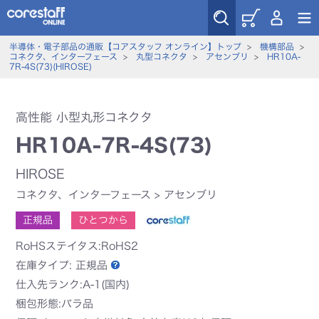
半導体・電子部品の通販【コアスタッフ オンライン】トップ
>
機構部品
>
コネクタ、インターフェース
>
丸型コネクタ
>
アセンブリ
>
HR10A-
7R-4S(73)(HIROSE)
高性能 小型丸形コネクタ
HR10A-7R-4S(73)
HIROSE
コネクタ、インターフェース
>
アセンブリ
正規品
ひとつから
RoHSステイタス:RoHS2
在庫タイプ:
正規品
仕入先ランク:A-1(国内)
梱包形態:バラ品