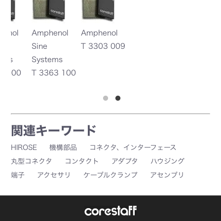
l
Amphenol
Amphenol
IT
Sine
T 3303 009
C
Systems
C
0
T 3363 100
4
関連キーワード
HIROSE
機構部品
コネクタ、インターフェース
丸型コネクタ
コンタクト
アダプタ
ハウジング
端子
アクセサリ
ケーブルクランプ
アセンブリ