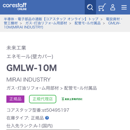
半導体・電子部品の通販【コアスタッフ オンライン】トップ
>
電設資材・
管工機材
>
ガス･灯油リフォｰム用部材
>
配管モｰル付属品
>
GMLW-
10M(MIRAI INDUSTRY)
未来工業
エネモール(壁カバー)
GMLW-10M
MIRAI INDUSTRY
ガス･灯油リフォｰム用部材
>
配管モｰル付属品
正規品
正規代理店
コアスタッフ型番:st50495197
在庫タイプ:
正規品
仕入先ランク:A-1(国内)