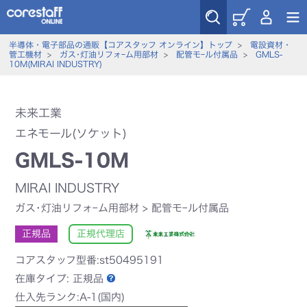
半導体・電子部品の通販【コアスタッフ オンライン】トップ
>
電設資材・
管工機材
>
ガス･灯油リフォｰム用部材
>
配管モｰル付属品
>
GMLS-
10M(MIRAI INDUSTRY)
未来工業
エネモール(ソケット)
GMLS-10M
MIRAI INDUSTRY
ガス･灯油リフォｰム用部材
>
配管モｰル付属品
正規品
正規代理店
コアスタッフ型番:st50495191
在庫タイプ:
正規品
仕入先ランク:A-1(国内)