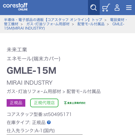
半導体・電子部品の通販【コアスタッフ オンライン】トップ
>
電設資材・
管工機材
>
ガス･灯油リフォｰム用部材
>
配管モｰル付属品
>
GMLE-
15M(MIRAI INDUSTRY)
未来工業
エネモール(端末カバー)
GMLE-15M
MIRAI INDUSTRY
ガス･灯油リフォｰム用部材
>
配管モｰル付属品
正規品
正規代理店
コアスタッフ型番:st50495171
在庫タイプ:
正規品
仕入先ランク:A-1(国内)