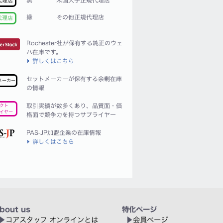
代理店
緑
その他正規代理店
代理店
Rochester社が保有する純正のウェ
ハ在庫です。
詳しくはこちら
セットメーカーが保有する余剰在庫
メーカー
の情報
取引実績が数多くあり、品質面・価
クト
イヤー
格面で競争力を持つサプライヤー
PAS-JP加盟企業の在庫情報
詳しくはこちら
bout us
特化ページ
コアスタッフ オンラインとは
会員ページ