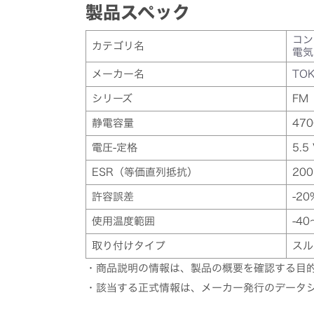
製品スペック
コン
カテゴリ名
電気
メーカー名
TOK
シリーズ
FM
静電容量
470
電圧-定格
5.5
ESR（等価直列抵抗）
200
許容誤差
-20
使用温度範囲
-40
取り付けタイプ
スル
・商品説明の情報は、製品の概要を確認する目
・該当する正式情報は、メーカー発行のデータ