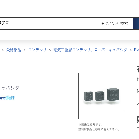
＋ こだわり検索
>
受動部品
>
コンデンサ
>
電気二重層コンデンサ、スーパーキャパシタ
>
FM
キャパシタ
※画像は参考です。
詳細は製品仕様をご覧ください。