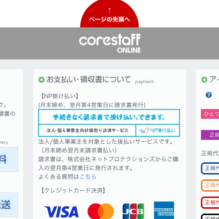
↑
ページの先頭へ
【NP掛け払い】
ク。
(月末締め、翌月第4営業日に請求書発行)
積書の
ひと
正
法人/個人事業主を対象とした後払いサービスです。
（月末締め翌月末請求書払い）
正規代
請求書は、株式会社ネットプロテクションズからご購
入の翌月第4営業日に発行されます。
正規
よくある質問は
こちら
正規
【クレジットカード決済】
正規