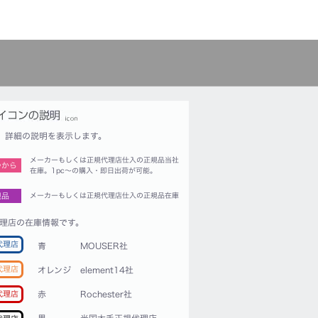
詳細の説明を表示します。
メーカーもしくは正規代理店仕入の正規品当社
つから
在庫。1pc〜の購入・即日出荷が可能。
規品
メーカーもしくは正規代理店仕入の正規品在庫
理店の在庫情報です。
代理店
青
MOUSER社
代理店
オレンジ
element14社
赤
Rochester社
代理店
黒
米国大手正規代理店