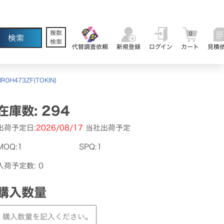
複数
0
検索
代替調査依頼
新規登録
ログイン
カート
見積
R0H473ZF(TOKIN)
在庫数: 294
出荷予定日:
2026/08/17
当社出荷予定
MOQ:1
SPQ:1
入荷予定数: 0
購入数量