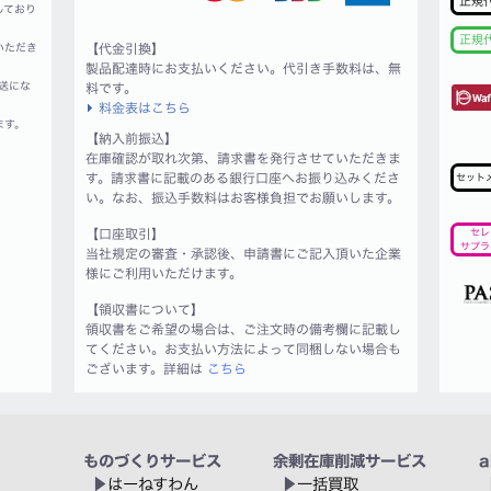
正規
しており
正規
いただき
【代金引換】
製品配達時にお支払いください。代引き手数料は、無
送にな
料です。
料金表はこちら
ます。
【納入前振込】
在庫確認が取れ次第、請求書を発行させていただきま
す。請求書に記載のある銀行口座へお振り込みくださ
セット
い。なお、振込手数料はお客様負担でお願いします。
【口座取引】
セレ
サプラ
当社規定の審査・承認後、申請書にご記入頂いた企業
様にご利用いただけます。
【領収書について】
領収書をご希望の場合は、ご注文時の備考欄に記載し
てください。お支払い方法によって同梱しない場合も
ございます。詳細は
こちら
ものづくりサービス
余剰在庫削減サービス
a
はーねすわん
一括買取