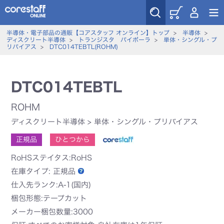
半導体・電子部品の通販【コアスタッフ オンライン】トップ
>
半導体
>
ディスクリート半導体
>
トランジスタ バイポーラ
>
単体・シングル・プ
リバイアス
>
DTC014TEBTL(ROHM)
DTC014TEBTL
ROHM
ディスクリート半導体
>
単体・シングル・プリバイアス
正規品
ひとつから
RoHSステイタス:RoHS
在庫タイプ:
正規品
仕入先ランク:A-1(国内)
梱包形態:テープカット
メーカー梱包数量:3000