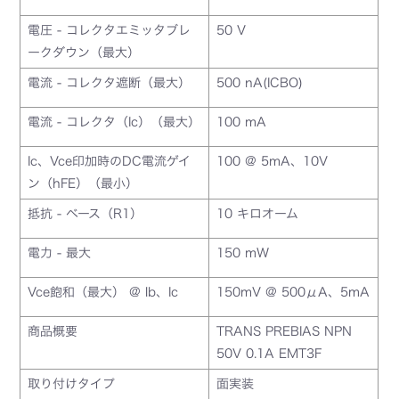
電圧 - コレクタエミッタブレ
50 V
ークダウン（最大）
電流 - コレクタ遮断（最大）
500 nA(ICBO)
電流 - コレクタ（Ic）（最大）
100 mA
Ic、Vce印加時のDC電流ゲイ
100 @ 5mA、10V
ン（hFE）（最小）
抵抗 - ベース（R1）
10 キロオーム
電力 - 最大
150 mW
Vce飽和（最大） @ lb、Ic
150mV @ 500μA、5mA
商品概要
TRANS PREBIAS NPN
50V 0.1A EMT3F
取り付けタイプ
面実装