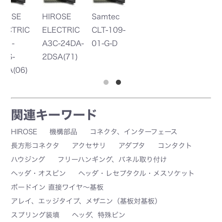
HIROSE
Samtec
T
C
ELECTRIC
CLT-109-
Co
A3C-24DA-
01-G-D
y
2DSA(71)
7
7
関連キーワード
HIROSE
機構部品
コネクタ、インターフェース
長方形コネクタ
アクセサリ
アダプタ
コンタクト
ハウジング
フリーハンギング、パネル取り付け
ヘッダ・オスピン
ヘッダ・レセプタクル・メスソケット
ボードイン 直接ワイヤ～基板
アレイ、エッジタイプ、メザニン（基板対基板）
スプリング装填
ヘッダ、特殊ピン