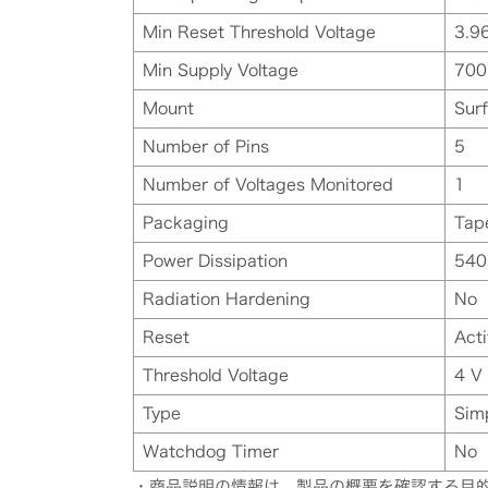
Min Reset Threshold Voltage
3.9
Min Supply Voltage
700
Mount
Sur
Number of Pins
5
Number of Voltages Monitored
1
Packaging
Tap
Power Dissipation
54
Radiation Hardening
No
Reset
Act
Threshold Voltage
4 V
Type
Sim
Watchdog Timer
No
・商品説明の情報は、製品の概要を確認する目