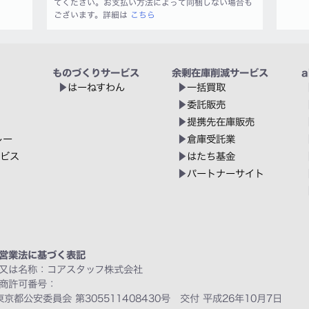
てください。お支払い方法によって同梱しない場合も
ございます。詳細は
こちら
ものづくりサービス
余剰在庫削減サービス
a
はーねすわん
一括買取
委託販売
提携先在庫販売
レー
倉庫受託業
ービス
はたち基金
パートナーサイト
営業法に基づく表記
又は名称：コアスタッフ株式会社
商許可番号：
東京都公安委員会 第305511408430号 交付 平成26年10月7日