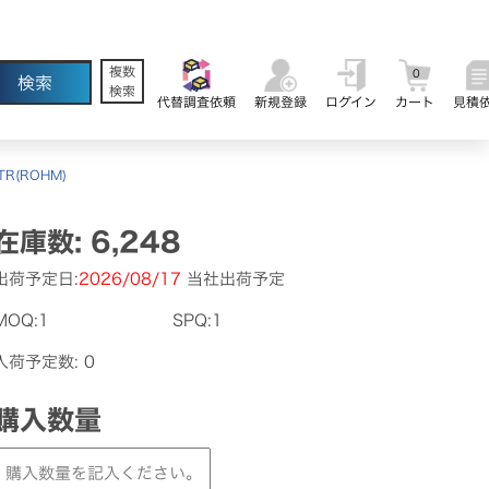
複数
0
検索
代替調査依頼
新規登録
ログイン
カート
見積
TR(ROHM)
在庫数: 6,248
出荷予定日:
2026/08/17
当社出荷予定
MOQ:1
SPQ:1
入荷予定数: 0
購入数量