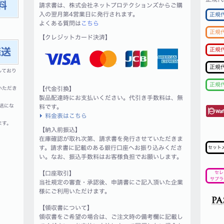
請求書は、株式会社ネットプロテクションズからご購
入の翌月第4営業日に発行されます。
正規
よくある質問は
こちら
正規
【クレジットカード決済】
正規
正規
しており
正規
いただき
【代金引換】
製品配達時にお支払いください。代引き手数料は、無
送にな
料です。
料金表はこちら
ます。
【納入前振込】
在庫確認が取れ次第、請求書を発行させていただきま
す。請求書に記載のある銀行口座へお振り込みくださ
セット
い。なお、振込手数料はお客様負担でお願いします。
【口座取引】
セレ
サプラ
当社規定の審査・承認後、申請書にご記入頂いた企業
様にご利用いただけます。
【領収書について】
領収書をご希望の場合は、ご注文時の備考欄に記載し