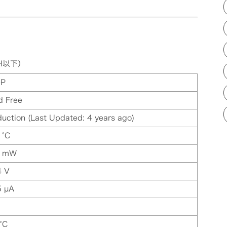
H以下）
OP
d Free
duction (Last Updated: 4 years ago)
 °C
0 mW
4 V
5 µA
°C