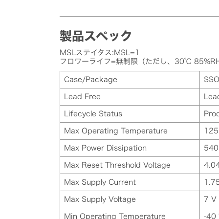
製品スペック
MSLステイタス:MSL=1
フロワーライフ=無制限（ただし、30℃ 85%R
Case/Package
SS
Lead Free
Lea
Lifecycle Status
Pro
Max Operating Temperature
125
Max Power Dissipation
54
Max Reset Threshold Voltage
4.0
Max Supply Current
1.7
Max Supply Voltage
7 V
Min Operating Temperature
-40 