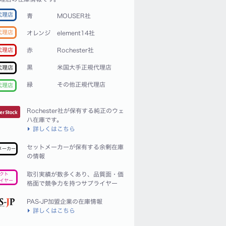
代理店
青
MOUSER社
代理店
オレンジ
element14社
赤
Rochester社
代理店
黒
米国大手正規代理店
代理店
緑
その他正規代理店
代理店
Rochester社が保有する純正のウェ
ハ在庫です。
詳しくはこちら
セットメーカーが保有する余剰在庫
メーカー
の情報
取引実績が数多くあり、品質面・価
クト
イヤー
格面で競争力を持つサプライヤー
PAS-JP加盟企業の在庫情報
詳しくはこちら