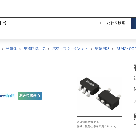
＋ こだわり検索
>
半導体
>
集積回路、IC
>
パワーマネージメント
>
監視回路
>
BU4240G-
※画像は参考です。
詳細は製品仕様をご覧ください。