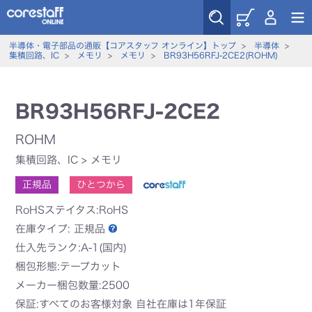
半導体・電子部品の通販【コアスタッフ オンライン】トップ
>
半導体
>
集積回路、IC
>
メモリ
>
メモリ
>
BR93H56RFJ-2CE2(ROHM)
BR93H56RFJ-2CE2
ROHM
集積回路、IC
>
メモリ
正規品
ひとつから
RoHSステイタス:RoHS
在庫タイプ:
正規品
仕入先ランク:A-1(国内)
梱包形態:テープカット
メーカー梱包数量:2500
保証:すべてのお客様対象 自社在庫は1年保証