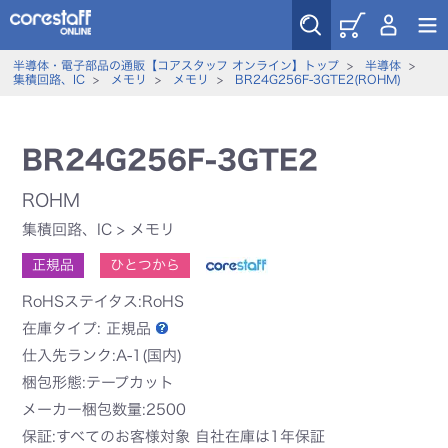
半導体・電子部品の通販【コアスタッフ オンライン】トップ
>
半導体
>
集積回路、IC
>
メモリ
>
メモリ
>
BR24G256F-3GTE2(ROHM)
BR24G256F-3GTE2
ROHM
集積回路、IC
>
メモリ
正規品
ひとつから
RoHSステイタス:RoHS
在庫タイプ:
正規品
仕入先ランク:A-1(国内)
梱包形態:テープカット
メーカー梱包数量:2500
保証:すべてのお客様対象 自社在庫は1年保証