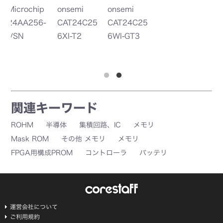
p
onsemi
onsemi
o
-
CAT24C25
CAT24C25
C
6XI-T2
6WI-GT3
6X
関連キーワード
ROHM
半導体
集積回路、IC
メモリ
Mask ROM
その他 メモリ
メモリ
FPGA用構成PROM
コントローラ
バッテリ
運営会社について
ご利用規約