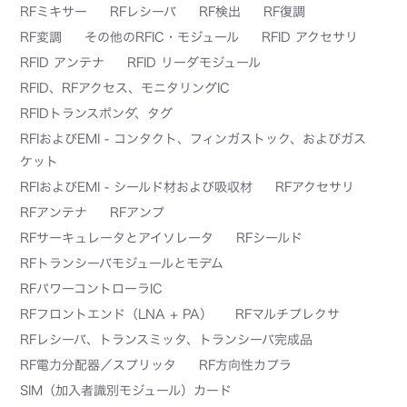
RFミキサー
RFレシーバ
RF検出
RF復調
RF変調
その他のRFIC・モジュール
RFID アクセサリ
RFID アンテナ
RFID リーダモジュール
RFID、RFアクセス、モニタリングIC
RFIDトランスポンダ、タグ
RFIおよびEMI - コンタクト、フィンガストック、およびガス
ケット
RFIおよびEMI - シールド材および吸収材
RFアクセサリ
RFアンテナ
RFアンプ
RFサーキュレータとアイソレータ
RFシールド
RFトランシーバモジュールとモデム
RFパワーコントローラIC
RFフロントエンド（LNA + PA）
RFマルチプレクサ
RFレシーバ、トランスミッタ、トランシーバ完成品
RF電力分配器／スプリッタ
RF方向性カプラ
SIM（加入者識別モジュール）カード