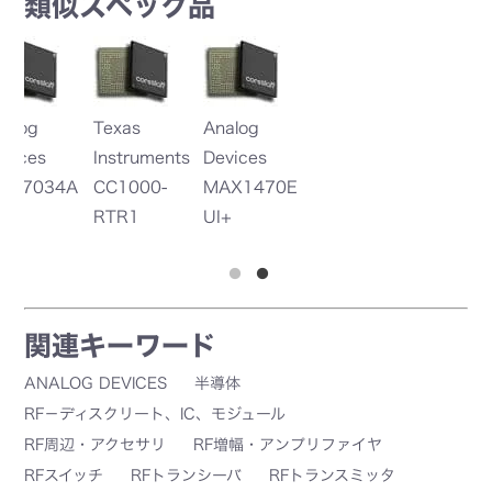
類似スペック品
Texas
Analog
Te
Instruments
Devices
In
4A
CC1000-
MAX1470E
T
RTR1
UI+
P
関連キーワード
ANALOG DEVICES
半導体
RF－ディスクリート、IC、モジュール
RF周辺・アクセサリ
RF増幅・アンプリファイヤ
RFスイッチ
RFトランシーバ
RFトランスミッタ