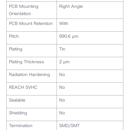
PCB Mounting
Right Angle
Orientation
PCB Mount Retention
With
Pitch
990.6 µm
Plating
Tin
Plating Thickness
2 µm
Radiation Hardening
No
REACH SVHC
No
Sealable
No
Shielding
No
Termination
SMD/SMT