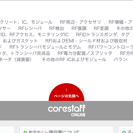
スクリート、IC、モジュール
RF周辺・アクセサリ
RF増幅・
キサー
RFレシーバ
RF検出
RF復調
RF変調
その他の
FID、RFアクセス、モニタリングIC
RFIDトランスポンダ、タグ
ク、およびガスケット
RFIおよびEMI - シールド材および吸収材
ド
RFトランシーバモジュールとモデム
RFパワーコントローラ
ッタ、トランシーバ完成品
RF電力分配器／スプリッタ
RF方
ネータ（減衰器）
その他のRF ICおよびモジュール
バラン
↑
ページの先頭へ