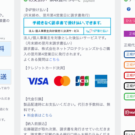
【NP掛け払い】
ク。
(月末締め、翌月第4営業日に請求書発行)
積書の
ひと
正
法人/個人事業主を対象とした後払いサービスです。
（月末締め翌月末請求書払い）
正規代
請求書は、株式会社ネットプロテクションズからご購
入の翌月第4営業日に発行されます。
正規
よくある質問は
こちら
正規
【クレジットカード決済】
正規
正規
しており
正規
いただき
【代金引換】
製品配達時にお支払いください。代引き手数料は、無
送にな
料です。
料金表はこちら
ます。
【納入前振込】
在庫確認が取れ次第、請求書を発行させていただきま
す。請求書に記載のある銀行口座へお振り込みくださ
セット