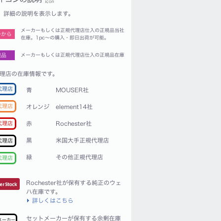
詳細の説明を表示します。
メーカーもしくは正規代理店仕入の正規品当社
つから
在庫。1pc〜の購入・即日出荷が可能。
規品
メーカーもしくは正規代理店仕入の正規品在庫
理店の在庫情報です。
代理店
青
MOUSER社
代理店
オレンジ
element14社
赤
Rochester社
代理店
黒
米国大手正規代理店
代理店
緑
その他正規代理店
代理店
Rochester社が保有する純正のウェ
ハ在庫です。
詳しくはこちら
セットメーカーが保有する余剰在庫
メーカー