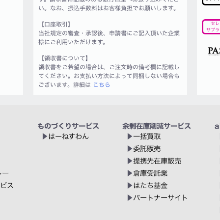
い。なお、振込手数料はお客様負担でお願いします。
【口座取引】
セレ
サプラ
当社規定の審査・承認後、申請書にご記入頂いた企業
様にご利用いただけます。
【領収書について】
領収書をご希望の場合は、ご注文時の備考欄に記載し
てください。お支払い方法によって同梱しない場合も
ございます。詳細は
こちら
ものづくりサービス
余剰在庫削減サービス
a
はーねすわん
一括買取
委託販売
提携先在庫販売
レー
倉庫受託業
ービス
はたち基金
パートナーサイト