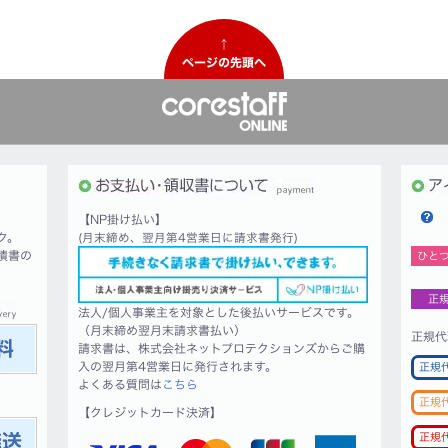
↑
ページの先頭へ
【NP掛け払い】
ク。
(月末締め、翌月第4営業日に請求書発行)
積書の
ひと
正
法人/個人事業主を対象とした後払いサービスです。
（月末締め翌月末請求書払い）
正規代
請求書は、株式会社ネットプロテクションズからご購
入の翌月第4営業日に発行されます。
正規
よくある質問は
こちら
正規
【クレジットカード決済】
正規