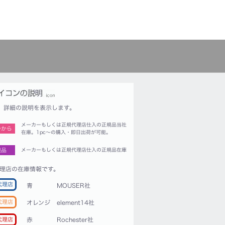
詳細の説明を表示します。
メーカーもしくは正規代理店仕入の正規品当社
つから
在庫。1pc〜の購入・即日出荷が可能。
規品
メーカーもしくは正規代理店仕入の正規品在庫
理店の在庫情報です。
代理店
青
MOUSER社
代理店
オレンジ
element14社
赤
Rochester社
代理店