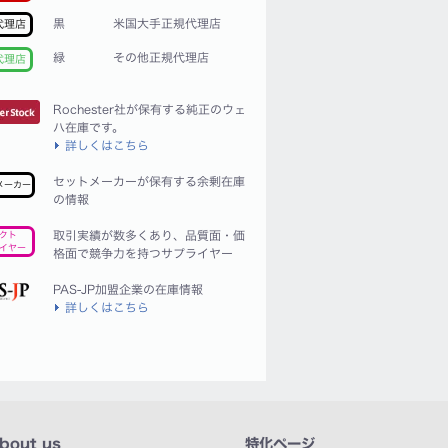
黒
米国大手正規代理店
代理店
緑
その他正規代理店
代理店
Rochester社が保有する純正のウェ
ハ在庫です。
詳しくはこちら
セットメーカーが保有する余剰在庫
メーカー
の情報
取引実績が数多くあり、品質面・価
クト
イヤー
格面で競争力を持つサプライヤー
PAS-JP加盟企業の在庫情報
詳しくはこちら
bout us
特化ページ