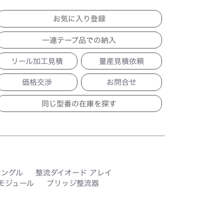
一連テープ品での納入
リール加工見積
量産見積依頼
価格交渉
お問合せ
シングル
整流ダイオード アレイ
モジュール
ブリッジ整流器