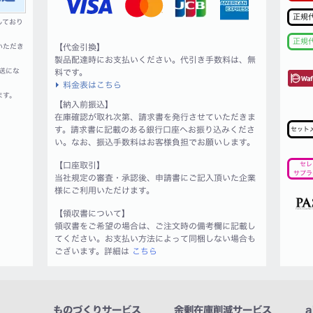
正規
しており
正規
いただき
【代金引換】
製品配達時にお支払いください。代引き手数料は、無
送にな
料です。
料金表はこちら
ます。
【納入前振込】
在庫確認が取れ次第、請求書を発行させていただきま
す。請求書に記載のある銀行口座へお振り込みくださ
セット
い。なお、振込手数料はお客様負担でお願いします。
【口座取引】
セレ
サプラ
当社規定の審査・承認後、申請書にご記入頂いた企業
様にご利用いただけます。
【領収書について】
領収書をご希望の場合は、ご注文時の備考欄に記載し
てください。お支払い方法によって同梱しない場合も
ございます。詳細は
こちら
ものづくりサービス
余剰在庫削減サービス
a