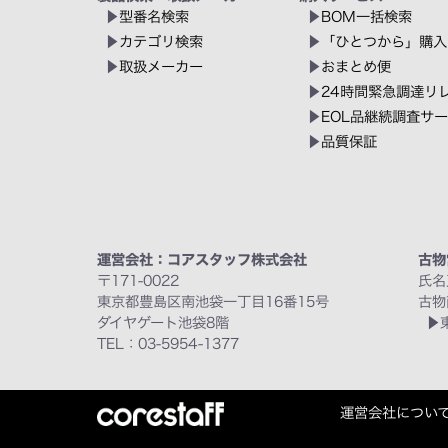
型番名検索
BOM一括検索
カテゴリ検索
「ひとつから」購入
取扱メーカー
おまとめ便
24時間緊急調達リ
EOL品継続調査サ
品質保証
運営会社：コアスタッフ株式会社
古物
〒171-0022
氏名
東京都豊島区南池袋一丁目16番15号
古物
ダイヤゲート池袋8階
TEL：03-5954-1377
運営会社につい