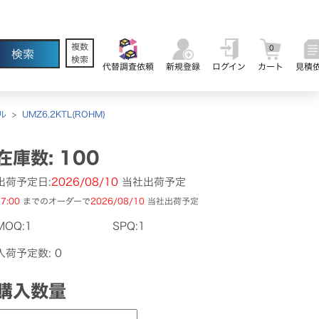
複数
0
検索
代替調査依頼
新規登録
ログイン
カート
見積
ル
>
UMZ6.2KTL(ROHM)
在庫数: 100
出荷予定日:
2026/08/10
当社出荷予定
7:00
までのオーダーで
2026/08/10
当社出荷予定
MOQ:1
SPQ:1
入荷予定数: 0
購入数量