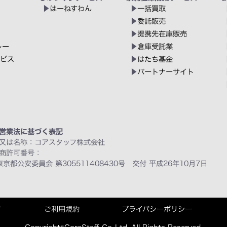
はーねすわん
一括買取
委託販売
提携先在庫販売
レー
倉庫受託業
ービス
はたち基金
パートナーサイト
営業法に基づく表記
又は名称：コアスタッフ株式会社
商許可番号：
東京都公安委員会 第305511408430号 交付 平成26年10月7日
て
ご利用規約
プライバシーポリシー