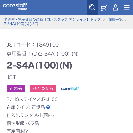
半導体・電子部品の通販【コアスタッフ オンライン】トップ
>
在庫一覧
>
2-S4A(100)(N)(JST)
JSTコード：1849100
専用型番：(D)2-S4A (100) (N)
2-S4A(100)(N)
JST
正規品
ひとつから
RoHSステイタス:RoHS2
在庫タイプ:
正規品
仕入先ランク:A-1(国内)
梱包形態:バラ品
原産国:MY