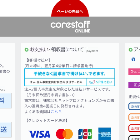
↑
ページの先頭へ
【NP掛け払い】
ク。
(月末締め、翌月第4営業日に請求書発行)
積書の
ひと
正
法人/個人事業主を対象とした後払いサービスです。
（月末締め翌月末請求書払い）
正規代
請求書は、株式会社ネットプロテクションズからご購
入の翌月第4営業日に発行されます。
正規
よくある質問は
こちら
正規
【クレジットカード決済】
正規
正規