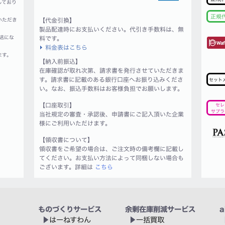
しており
正規
いただき
【代金引換】
製品配達時にお支払いください。代引き手数料は、無
送にな
料です。
料金表はこちら
ます。
【納入前振込】
在庫確認が取れ次第、請求書を発行させていただきま
す。請求書に記載のある銀行口座へお振り込みくださ
セット
い。なお、振込手数料はお客様負担でお願いします。
【口座取引】
セレ
サプラ
当社規定の審査・承認後、申請書にご記入頂いた企業
様にご利用いただけます。
【領収書について】
領収書をご希望の場合は、ご注文時の備考欄に記載し
てください。お支払い方法によって同梱しない場合も
ございます。詳細は
こちら
ものづくりサービス
余剰在庫削減サービス
a
はーねすわん
一括買取