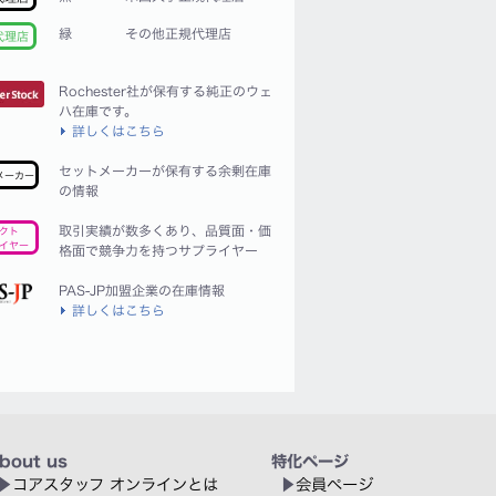
緑
その他正規代理店
代理店
Rochester社が保有する純正のウェ
ハ在庫です。
詳しくはこちら
セットメーカーが保有する余剰在庫
メーカー
の情報
取引実績が数多くあり、品質面・価
クト
イヤー
格面で競争力を持つサプライヤー
PAS-JP加盟企業の在庫情報
詳しくはこちら
bout us
特化ページ
コアスタッフ オンラインとは
会員ページ