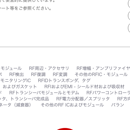
的で便宜的に提供しています。
シート等をご参照ください。
、モジュール
RF周辺・アクセサリ
RF増幅・アンプリファイ
バ
RF検出
RF復調
RF変調
その他のRFIC・モジュール
、モニタリングIC
RFIDトランスポンダ、タグ
ク、およびガスケット
RFIおよびEMI - シールド材および吸収材
ド
RFトランシーバモジュールとモデム
RFパワーコントローラ
ッタ、トランシーバ完成品
RF電力分配器／スプリッタ
RF方
ネータ（減衰器）
その他のRF ICおよびモジュール
バラン