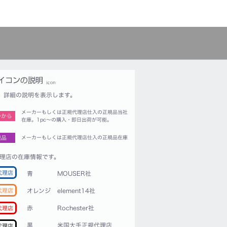
詳細の説明を表示します。
メーカーもしくは正規代理店仕入の正規品当社
つから
在庫。1pc〜の購入・即日出荷が可能。
規品
メーカーもしくは正規代理店仕入の正規品在庫
理店の在庫情報です。
代理店
青
MOUSER社
代理店
オレンジ
element14社
赤
Rochester社
代理店
黒
米国大手正規代理店
代理店