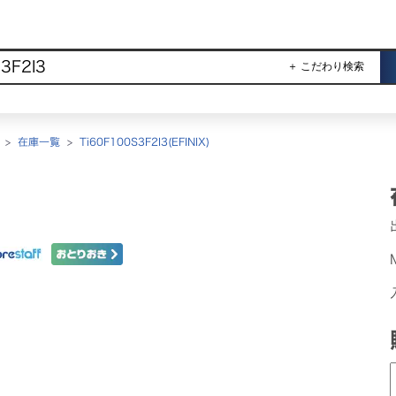
＋ こだわり検索
>
在庫一覧
>
Ti60F100S3F2I3(EFINIX)