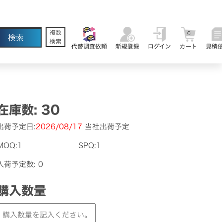
複数
0
検索
代替調査依頼
新規登録
ログイン
カート
見積
在庫数: 30
出荷予定日:
2026/08/17
当社出荷予定
MOQ:1
SPQ:1
入荷予定数: 0
購入数量