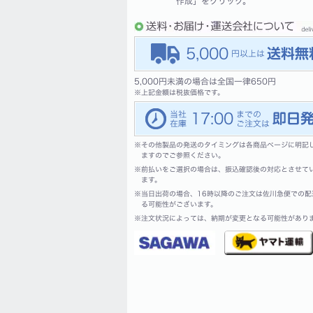
作成」をクリック。
5,000
5,000円未満の場合は全国一律650円
※
上記金額は税抜価格です。
17:00
※
その他製品の発送のタイミングは各商品ページに明記
ますのでご参照ください。
※
前払いをご選択の場合は、振込確認後の対応とさせて
ます。
※
当日出荷の場合、16時以降のご注文は佐川急便での配
る可能性がございます。
※
注文状況によっては、納期が変更となる可能性があり