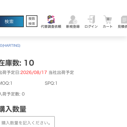
複数
0
検索
代替調査依頼
新規登録
ログイン
カート
見積
0(HARTING)
在庫数: 10
出荷予定日:
2026/08/17
当社出荷予定
MOQ:1
SPQ:1
入荷予定数: 0
購入数量