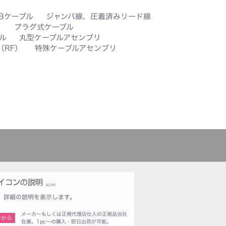
SBケーブル
ジャンパ線、圧着済みリード線
）
プラグ式ケーブル
ル
丸型ケーブルアセンブリ
（RF）
特殊ケーブルアセンブリ
詳細の説明を表示します。
メーカーもしくは正規代理店仕入の正規品当社
つから
在庫。1pc〜の購入・即日出荷が可能。