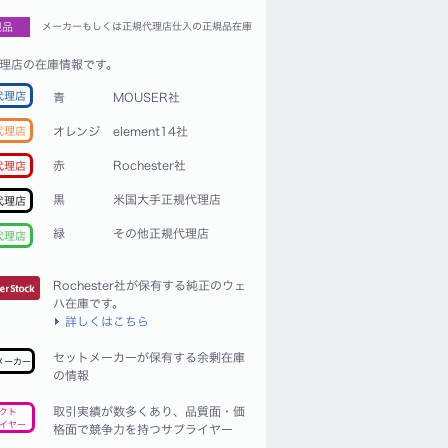
規品
メーカーもしくは正規代理店仕入の正規品在庫
理店の在庫情報です。
代理店
青
MOUSER社
代理店
オレンジ
element14社
赤
Rochester社
代理店
黒
米国大手正規代理店
代理店
緑
その他正規代理店
代理店
Rochester社が保有する純正のウェ
ハ在庫です。
詳しくはこちら
セットメーカーが保有する余剰在庫
メーカー
の情報
取引実績が数多くあり、品質面・価
クト
イヤー
格面で競争力を持つサプライヤー