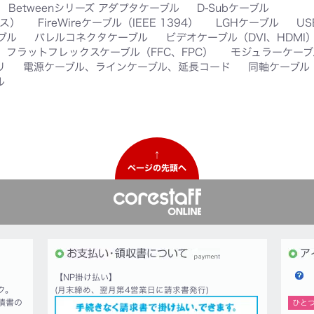
Betweenシリーズ アダプタケーブル
D-Subケーブル
クス）
FireWireケーブル（IEEE 1394）
LGHケーブル
U
ブル
バレルコネクタケーブル
ビデオケーブル（DVI、HDMI
フラットフレックスケーブル（FFC、FPC）
モジュラーケーブ
リ
電源ケーブル、ラインケーブル、延長コード
同軸ケーブル
ル
↑
ページの先頭へ
【NP掛け払い】
ク。
(月末締め、翌月第4営業日に請求書発行)
積書の
ひと