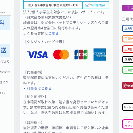
正
法人/個人事業主を対象とした後払いサービスです。
（月末締め翌月末請求書払い）
正規代
請求書は、株式会社ネットプロテクションズからご購
入の翌月第4営業日に発行されます。
正規
よくある質問は
こちら
正規
【クレジットカード決済】
正規
正規
しており
正規
いただき
【代金引換】
製品配達時にお支払いください。代引き手数料は、無
送にな
料です。
料金表はこちら
ます。
【納入前振込】
在庫確認が取れ次第、請求書を発行させていただきま
す。請求書に記載のある銀行口座へお振り込みくださ
セット
い。なお、振込手数料はお客様負担でお願いします。
【口座取引】
セレ
サプラ
当社規定の審査・承認後、申請書にご記入頂いた企業