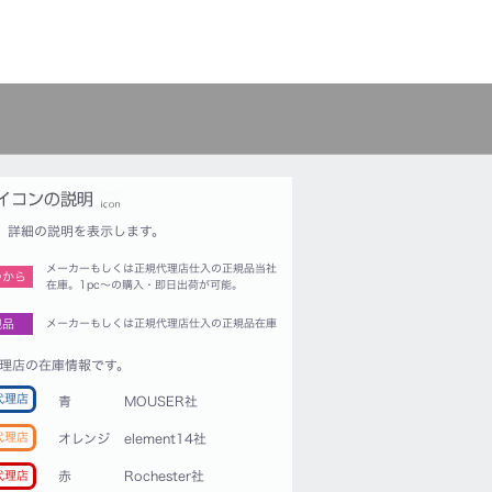
詳細の説明を表示します。
メーカーもしくは正規代理店仕入の正規品当社
つから
在庫。1pc〜の購入・即日出荷が可能。
規品
メーカーもしくは正規代理店仕入の正規品在庫
理店の在庫情報です。
代理店
青
MOUSER社
代理店
オレンジ
element14社
赤
Rochester社
代理店