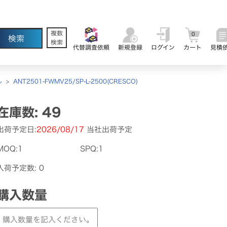
複数
0
検索
代替調査依頼
新規登録
ログイン
カート
見積
ル
>
ANT2501-FWMV25/SP-L-2500(CRESCO)
在庫数: 49
出荷予定日:
2026/08/17
当社出荷予定
MOQ:1
SPQ:1
入荷予定数: 0
購入数量