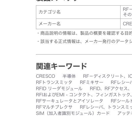
RF
カテゴリ名
その
メーカー名
CR
・商品説明の情報は、製品の概要を確認する目
・該当する正式情報は、メーカー発行のデータ
関連キーワード
CRESCO
半導体
RF－ディスクリート、I
RFトランスミッタ
RFミキサー
RFレシー
RFID リーダモジュール
RFID、RFアクセス
RFIおよびEMI - コンタクト、フィンガストッ
RFサーキュレータとアイソレータ
RFシール
RFマルチプレクサ
RFレシーバ、トランスミ
SIM（加入者識別モジュール）カード
アッテ