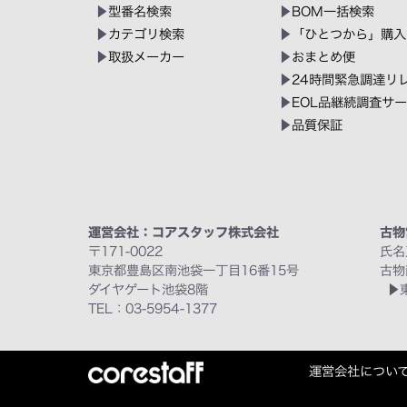
型番名検索
BOM一括検索
カテゴリ検索
「ひとつから」購入
取扱メーカー
おまとめ便
24時間緊急調達リ
EOL品継続調査サ
品質保証
運営会社：コアスタッフ株式会社
古物
〒171-0022
氏名
東京都豊島区南池袋一丁目16番15号
古物
ダイヤゲート池袋8階
TEL：03-5954-1377
運営会社につい