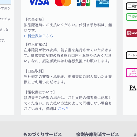
正規
しており
正規
いただき
【代金引換】
製品配達時にお支払いください。代引き手数料は、無
送にな
料です。
料金表はこちら
ます。
【納入前振込】
在庫確認が取れ次第、請求書を発行させていただきま
す。請求書に記載のある銀行口座へお振り込みくださ
セット
い。なお、振込手数料はお客様負担でお願いします。
【口座取引】
セレ
サプラ
当社規定の審査・承認後、申請書にご記入頂いた企業
様にご利用いただけます。
【領収書について】
領収書をご希望の場合は、ご注文時の備考欄に記載し
てください。お支払い方法によって同梱しない場合も
ございます。詳細は
こちら
ものづくりサービス
余剰在庫削減サービス
a