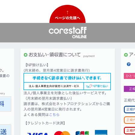
↑
ページの先頭へ
【NP掛け払い】
ク。
(月末締め、翌月第4営業日に請求書発行)
積書の
ひと
正
法人/個人事業主を対象とした後払いサービスです。
（月末締め翌月末請求書払い）
正規代
請求書は、株式会社ネットプロテクションズからご購
入の翌月第4営業日に発行されます。
正規
よくある質問は
こちら
正規
【クレジットカード決済】
正規