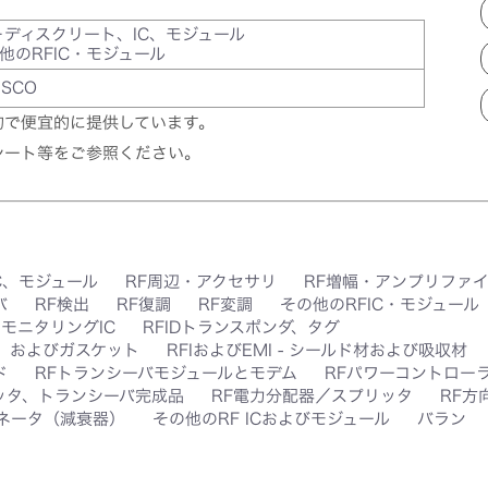
－ディスクリート、IC、モジュール
他のRFIC・モジュール
ESCO
的で便宜的に提供しています。
シート等をご参照ください。
C、モジュール
RF周辺・アクセサリ
RF増幅・アンプリファ
バ
RF検出
RF復調
RF変調
その他のRFIC・モジュール
、モニタリングIC
RFIDトランスポンダ、タグ
ク、およびガスケット
RFIおよびEMI - シールド材および吸収材
ド
RFトランシーバモジュールとモデム
RFパワーコントローラ
ッタ、トランシーバ完成品
RF電力分配器／スプリッタ
RF方
ネータ（減衰器）
その他のRF ICおよびモジュール
バラン