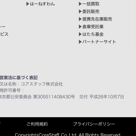
はーねすわん
一括買取
委託販売
提携先在庫販売
レー
倉庫受託業
ービス
はたち基金
パートナーサイト
営業法に基づく表記
又は名称：コアスタッフ株式会社
商許可番号：
東京都公安委員会 第305511408430号 交付 平成26年10月7日
て
ご利用規約
プライバシーポリシー
Copyright©CoreStaff Co.,Ltd. All Rights Reserved.