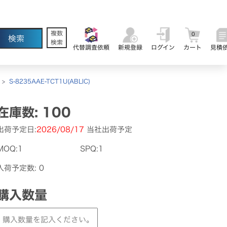
複数
0
検索
代替調査依頼
新規登録
ログイン
カート
見積
>
S-8235AAE-TCT1U(ABLIC)
在庫数: 100
出荷予定日:
2026/08/17
当社出荷予定
MOQ:1
SPQ:1
入荷予定数: 0
購入数量