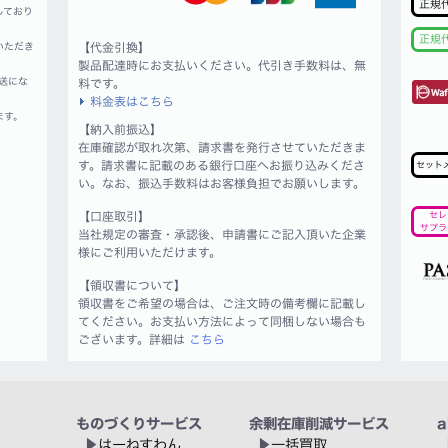
正規
しており
正規
いただき
【代金引換】
製品配達時にお支払いください。代引き手数料は、無
送にな
料です。
料金表はこちら
ます。
【納入前振込】
在庫確認が取れ次第、請求書を発行させていただきま
す。請求書に記載のある銀行口座へお振り込みくださ
セット
い。なお、振込手数料はお客様負担でお願いします。
【口座取引】
セレ
サプラ
当社規定の審査・承認後、申請書にご記入頂いた企業
様にご利用いただけます。
【領収書について】
領収書をご希望の場合は、ご注文時の備考欄に記載し
てください。お支払い方法によって同梱しない場合も
ございます。詳細は
こちら
ものづくりサービス
余剰在庫削減サービス
a
はーねすわん
一括買取