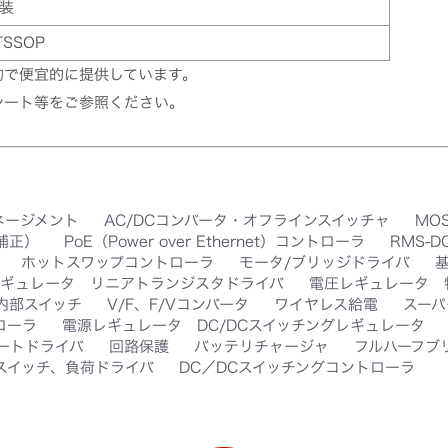
装
TSSOP
的で便宜的に提供しています。
シート等をご参照ください。
ネージメント
AC/DCコンバータ・オフラインスイッチャ
MO
率補正）
PoE（Power over Ethernet）コントローラ
RMS-
ホットスワップコントローラ
モータ/ブリッジドライバ
ギュレータ リニアトランジスタドライバ
電圧レギュレータ 
 内部スイッチ
V/F、F/Vコンバータ
ワイヤレス給電
スーパ
ローラ
電源レギュレータ DC/DCスイッチングレギュレータ
ートドライバ
回路保護
バッテリチャージャ
フルハーフブ
スイッチ、負荷ドライバ
DC／DCスイッチングコントローラ