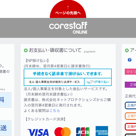
↑
ページの先頭へ
【NP掛け払い】
ク。
(月末締め、翌月第4営業日に請求書発行)
積書の
ひと
正
法人/個人事業主を対象とした後払いサービスです。
（月末締め翌月末請求書払い）
正規代
請求書は、株式会社ネットプロテクションズからご購
入の翌月第4営業日に発行されます。
正規
よくある質問は
こちら
正規
【クレジットカード決済】
正規