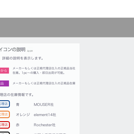
詳細の説明を表示します。
メーカーもしくは正規代理店仕入の正規品当社
つから
在庫。1pc〜の購入・即日出荷が可能。
規品
メーカーもしくは正規代理店仕入の正規品在庫
理店の在庫情報です。
代理店
青
MOUSER社
代理店
オレンジ
element14社
赤
Rochester社
代理店