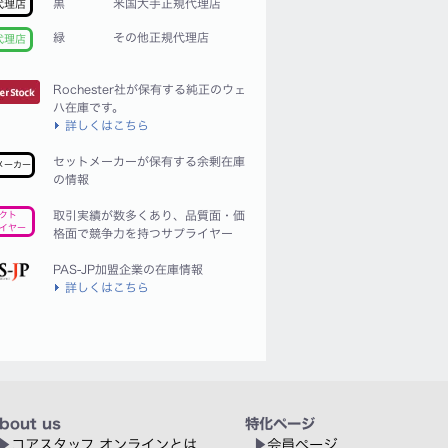
黒
米国大手正規代理店
代理店
緑
その他正規代理店
代理店
Rochester社が保有する純正のウェ
ハ在庫です。
詳しくはこちら
セットメーカーが保有する余剰在庫
メーカー
の情報
取引実績が数多くあり、品質面・価
クト
イヤー
格面で競争力を持つサプライヤー
PAS-JP加盟企業の在庫情報
詳しくはこちら
bout us
特化ページ
コアスタッフ オンラインとは
会員ページ