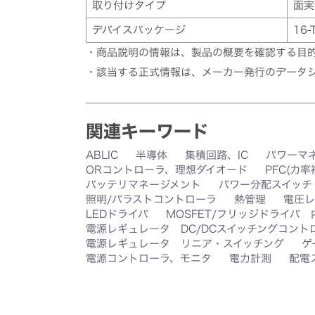
取り付けタイプ
面実
デバイスパッケージ
16-
・商品説明の情報は、製品の概要を確認する目
・該当する正式情報は、メーカー発行のデータ
関連キーワード
ABLIC
半導体
集積回路、IC
パワーマ
ORコントローラ、理想ダイオード
PFC(力
バッテリマネージメント
パワー分配スイッチ
照明/バラストコントローラ
熱管理
電圧レ
LEDドライバ
MOSFET/フリッジドライバ
電源レギュレータ DC/DCスイッチングコント
電源レギュレータ リニア・スイッチング
ゲ
電源コントローラ、モニタ
電力計測
配電