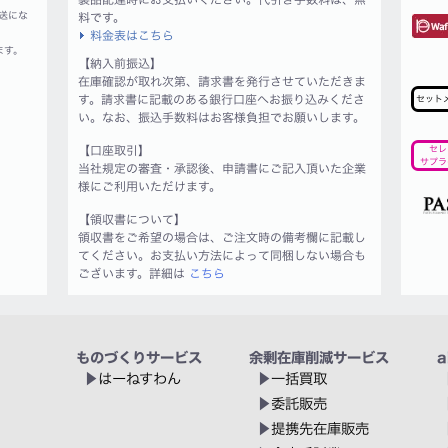
送にな
料です。
料金表はこちら
ます。
【納入前振込】
在庫確認が取れ次第、請求書を発行させていただきま
す。請求書に記載のある銀行口座へお振り込みくださ
セット
い。なお、振込手数料はお客様負担でお願いします。
【口座取引】
セレ
サプラ
当社規定の審査・承認後、申請書にご記入頂いた企業
様にご利用いただけます。
【領収書について】
領収書をご希望の場合は、ご注文時の備考欄に記載し
てください。お支払い方法によって同梱しない場合も
ございます。詳細は
こちら
ものづくりサービス
余剰在庫削減サービス
a
はーねすわん
一括買取
委託販売
提携先在庫販売