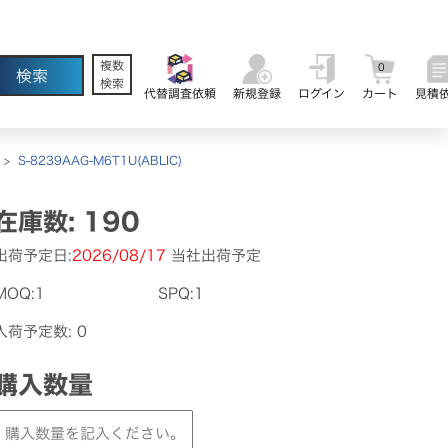
複数
0
検索
代替調査依頼
新規登録
ログイン
カート
見積
>
S-8239AAG-M6T1U(ABLIC)
在庫数: 190
出荷予定日:
2026/08/17
当社出荷予定
MOQ:1
SPQ:1
入荷予定数: 0
購入数量