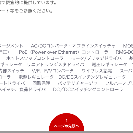
的で便宜的に提供しています。
シート等をご参照ください。
ネージメント
AC/DCコンバータ・オフラインスイッチャ
MO
率補正）
PoE（Power over Ethernet）コントローラ
RMS-
ホットスワップコントローラ
モータ/ブリッジドライバ
ギュレータ リニアトランジスタドライバ
電圧レギュレータ 
 内部スイッチ
V/F、F/Vコンバータ
ワイヤレス給電
スーパ
ローラ
電源レギュレータ DC/DCスイッチングレギュレータ
ートドライバ
回路保護
バッテリチャージャ
フルハーフブ
スイッチ、負荷ドライバ
DC／DCスイッチングコントローラ
↑
ページの先頭へ