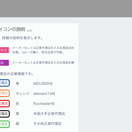
詳細の説明を表示します。
メーカーもしくは正規代理店仕入の正規品当社
つから
在庫。1pc〜の購入・即日出荷が可能。
規品
メーカーもしくは正規代理店仕入の正規品在庫
理店の在庫情報です。
代理店
青
MOUSER社
代理店
オレンジ
element14社
赤
Rochester社
代理店
黒
米国大手正規代理店
代理店
緑
その他正規代理店
代理店