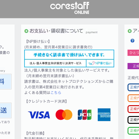
【NP掛け払い】
ク。
(月末締め、翌月第4営業日に請求書発行)
積書の
ひと
正
法人/個人事業主を対象とした後払いサービスです。
（月末締め翌月末請求書払い）
正規代
請求書は、株式会社ネットプロテクションズからご購
入の翌月第4営業日に発行されます。
正規
よくある質問は
こちら
正規
【クレジットカード決済】
正規
正規
しており
正規
いただき
【代金引換】
製品配達時にお支払いください。代引き手数料は、無