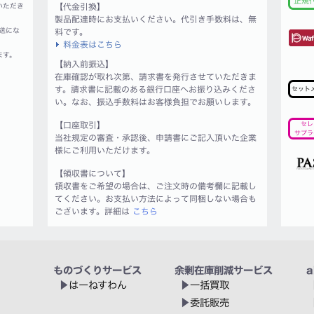
正規
いただき
【代金引換】
製品配達時にお支払いください。代引き手数料は、無
送にな
料です。
料金表はこちら
ます。
【納入前振込】
在庫確認が取れ次第、請求書を発行させていただきま
す。請求書に記載のある銀行口座へお振り込みくださ
セット
い。なお、振込手数料はお客様負担でお願いします。
【口座取引】
セレ
サプラ
当社規定の審査・承認後、申請書にご記入頂いた企業
様にご利用いただけます。
【領収書について】
領収書をご希望の場合は、ご注文時の備考欄に記載し
てください。お支払い方法によって同梱しない場合も
ございます。詳細は
こちら
ものづくりサービス
余剰在庫削減サービス
a
はーねすわん
一括買取
委託販売