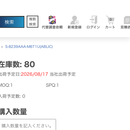
複数
0
検索
代替調査依頼
新規登録
ログイン
カート
見積
>
S-8239AAA-M6T1U(ABLIC)
在庫数: 80
出荷予定日:
2026/08/17
当社出荷予定
MOQ:1
SPQ:1
入荷予定数: 0
購入数量