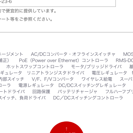
-23-6
的で便宜的に提供しています。
シート等をご参照ください。
ネージメント
AC/DCコンバータ・オフラインスイッチャ
MO
率補正）
PoE（Power over Ethernet）コントローラ
RMS-
ホットスワップコントローラ
モータ/ブリッジドライバ
ギュレータ リニアトランジスタドライバ
電圧レギュレータ 
 内部スイッチ
V/F、F/Vコンバータ
ワイヤレス給電
スーパ
ローラ
電源レギュレータ DC/DCスイッチングレギュレータ
ートドライバ
回路保護
バッテリチャージャ
フルハーフブ
スイッチ、負荷ドライバ
DC／DCスイッチングコントローラ
↑