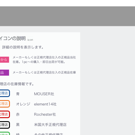
詳細の説明を表示します。
メーカーもしくは正規代理店仕入の正規品当社
つから
在庫。1pc〜の購入・即日出荷が可能。
規品
メーカーもしくは正規代理店仕入の正規品在庫
理店の在庫情報です。
代理店
青
MOUSER社
代理店
オレンジ
element14社
赤
Rochester社
代理店
黒
米国大手正規代理店
代理店
緑
その他正規代理店