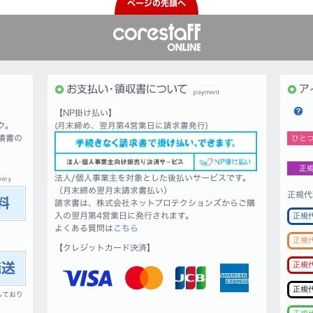
ページの先頭へ
【NP掛け払い】
ク。
(月末締め、翌月第4営業日に請求書発行)
積書の
ひと
正
法人/個人事業主を対象とした後払いサービスです。
（月末締め翌月末請求書払い）
正規代
請求書は、株式会社ネットプロテクションズからご購
入の翌月第4営業日に発行されます。
正規
よくある質問は
こちら
正規
【クレジットカード決済】
正規
正規
しており