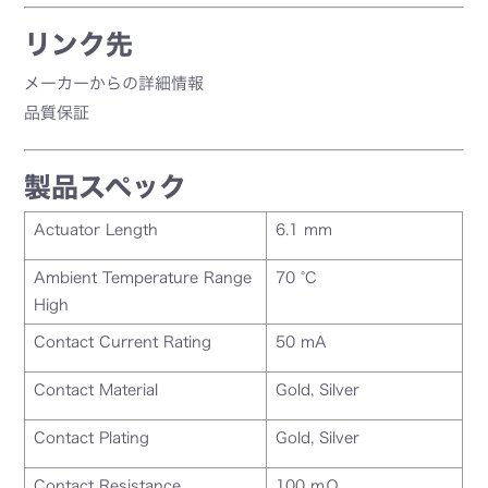
リンク先
メーカーからの詳細情報
品質保証
製品スペック
Actuator Length
6.1 mm
Ambient Temperature Range
70 °C
High
Contact Current Rating
50 mA
Contact Material
Gold, Silver
Contact Plating
Gold, Silver
Contact Resistance
100 mΩ