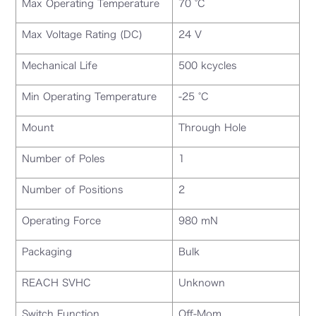
Max Operating Temperature
70 °C
Max Voltage Rating (DC)
24 V
Mechanical Life
500 kcycles
Min Operating Temperature
-25 °C
Mount
Through Hole
Number of Poles
1
Number of Positions
2
Operating Force
980 mN
Packaging
Bulk
REACH SVHC
Unknown
Switch Function
Off-Mom