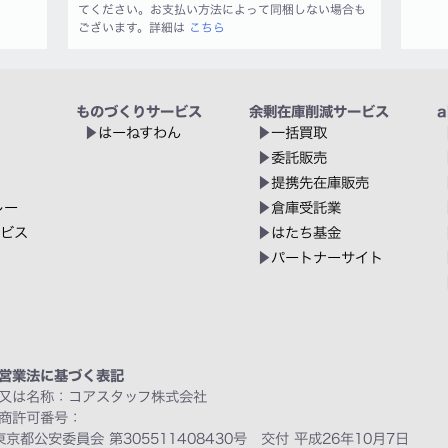
てください。お支払い方法によって同梱しない場合も
ございます。詳細は
こちら
ものづくりサービス
余剰在庫削減サービス
a
はーねすわん
一括買取
委託販売
提携先在庫販売
レー
倉庫受託業
ービス
はたち基金
パートナーサイト
営業法に基づく表記
又は名称：コアスタッフ株式会社
商許可番号：
東京都公安委員会 第305511408430号 交付 平成26年10月7日