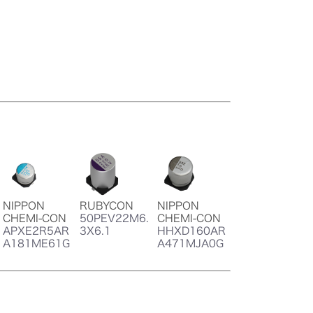
NIPPON
RUBYCON
NIPPON
CHEMI-CON
50PEV22M6.
CHEMI-CON
APXE2R5AR
3X6.1
HHXD160AR
A181ME61G
A471MJA0G