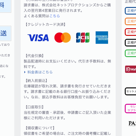
正規代
請求書は、株式会社ネットプロテクションズからご購
入の翌月第4営業日に発行されます。
正規
よくある質問は
こちら
正規
【クレジットカード決済】
正規
正規
しており
正規
いただき
【代金引換】
製品配達時にお支払いください。代引き手数料は、無
送にな
料です。
料金表はこちら
ます。
【納入前振込】
在庫確認が取れ次第、請求書を発行させていただきま
す。請求書に記載のある銀行口座へお振り込みくださ
セット
い。なお、振込手数料はお客様負担でお願いします。
【口座取引】
セレ
サプラ
当社規定の審査・承認後、申請書にご記入頂いた企業
様にご利用いただけます。
【領収書について】
領収書をご希望の場合は、ご注文時の備考欄に記載し