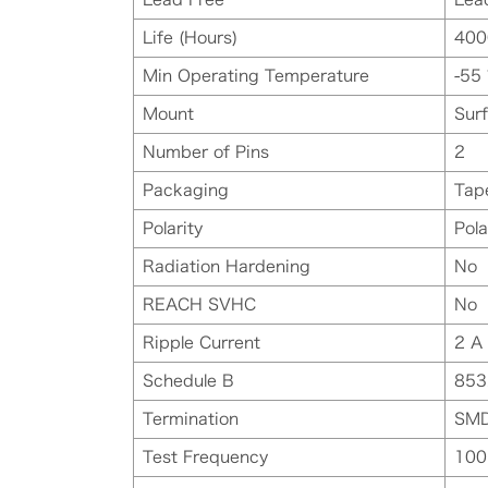
Life (Hours)
400
Min Operating Temperature
-55 
Mount
Sur
Number of Pins
2
Packaging
Tap
Polarity
Pola
Radiation Hardening
No
REACH SVHC
No
Ripple Current
2 A
Schedule B
853
Termination
SM
Test Frequency
100