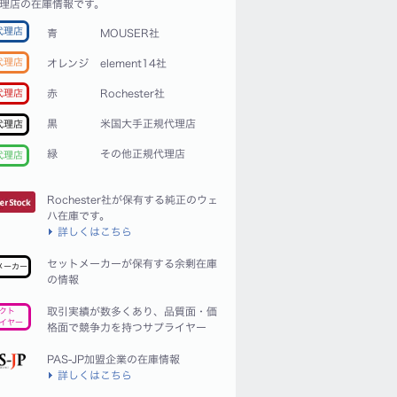
理店の在庫情報です。
代理店
青
MOUSER社
代理店
オレンジ
element14社
赤
Rochester社
代理店
黒
米国大手正規代理店
代理店
緑
その他正規代理店
代理店
Rochester社が保有する純正のウェ
ハ在庫です。
詳しくはこちら
セットメーカーが保有する余剰在庫
メーカー
の情報
取引実績が数多くあり、品質面・価
クト
イヤー
格面で競争力を持つサプライヤー
PAS-JP加盟企業の在庫情報
詳しくはこちら