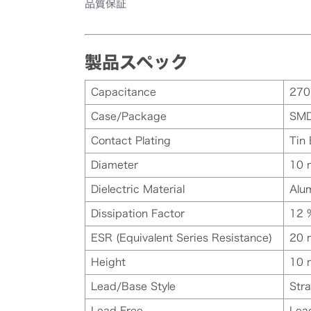
品質保証
製品スペック
Capacitance
270
Case/Package
SM
Contact Plating
Tin
Diameter
10
Dielectric Material
Alu
Dissipation Factor
12 
ESR (Equivalent Series Resistance)
20
Height
10
Lead/Base Style
Stra
Lead Free
Lea