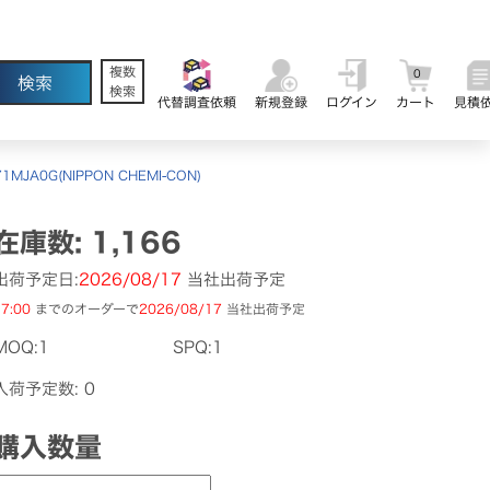
複数
0
検索
代替調査依頼
新規登録
ログイン
カート
見積
1MJA0G(NIPPON CHEMI-CON)
在庫数: 1,166
出荷予定日:
2026/08/17
当社出荷予定
7:00
までのオーダーで
2026/08/17
当社出荷予定
MOQ:1
SPQ:1
入荷予定数: 0
購入数量