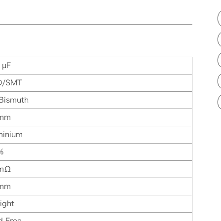
 µF
D/SMT
 Bismuth
 mm
minium
%
 mΩ
 mm
ight
d Free