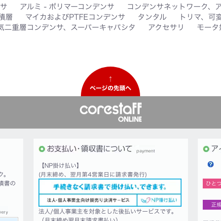
サ
アルミ - ポリマーコンデンサ
コンデンサネットワーク、
積層
マイカおよびPTFEコンデンサ
タンタル
トリマ、可
気二重層コンデンサ、スーパーキャパシタ
アクセサリ
モータ
↑
ページの先頭へ
【NP掛け払い】
ク。
(月末締め、翌月第4営業日に請求書発行)
積書の
ひと
正
法人/個人事業主を対象とした後払いサービスです。
（月末締め翌月末請求書払い）