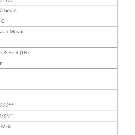
0 hours
°C
face Mount
e & Reel (TR)
r
222***
D/SMT
 MHz