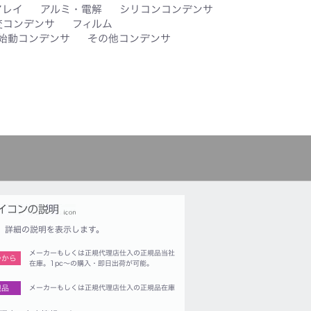
アレイ
アルミ・電解
シリコンコンデンサ
変コンデンサ
フィルム
始動コンデンサ
その他コンデンサ
詳細の説明を表示します。
メーカーもしくは正規代理店仕入の正規品当社
つから
在庫。1pc〜の購入・即日出荷が可能。
規品
メーカーもしくは正規代理店仕入の正規品在庫