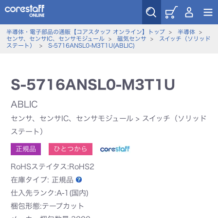
半導体・電子部品の通販【コアスタッフ オンライン】トップ
>
半導体
>
センサ、センサIC、センサモジュール
>
磁気センサ
>
スイッチ（ソリッド
ステート）
>
S-5716ANSL0-M3T1U(ABLIC)
S-5716ANSL0-M3T1U
ABLIC
センサ、センサIC、センサモジュール
>
スイッチ（ソリッド
ステート）
正規品
ひとつから
RoHSステイタス:RoHS2
在庫タイプ:
正規品
仕入先ランク:A-1(国内)
梱包形態:テープカット