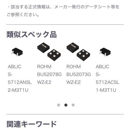
・該当する正式情報は、メーカー発行のデータシート等を
ご参照ください。
類似スペック品
ABLIC
ROHM
ROHM
ABLIC
A
S-
BU52078G
BU52073G
S-
S-
SH
5712ANSL
WZ-E2
WZ-E2
5712ACSL
5
2-M3T1U
1-M3T1U
2-
関連キーワード