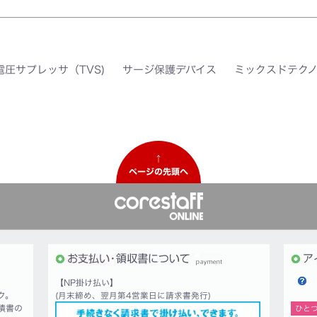
電圧サプレッサ（TVS)
サージ保護デバイス
ミックスドテク
↑
ページの先頭へ
【NP掛け払い】
ク。
(月末締め、翌月第4営業日に請求書発行)
積書の
ひと