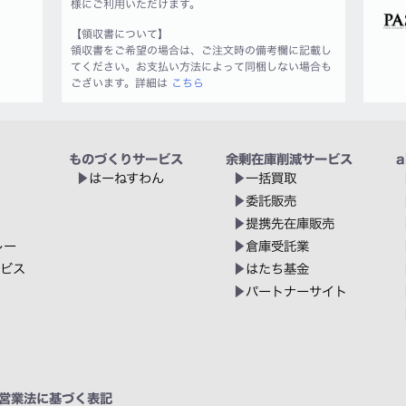
様にご利用いただけます。
【領収書について】
領収書をご希望の場合は、ご注文時の備考欄に記載し
てください。お支払い方法によって同梱しない場合も
ございます。詳細は
こちら
ものづくりサービス
余剰在庫削減サービス
a
はーねすわん
一括買取
委託販売
提携先在庫販売
レー
倉庫受託業
ービス
はたち基金
パートナーサイト
営業法に基づく表記