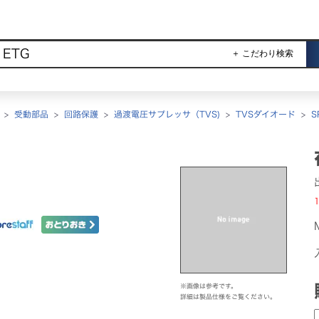
＋ こだわり検索
>
受動部品
>
回路保護
>
過渡電圧サプレッサ（TVS)
>
TVSダイオード
>
S
1
※画像は参考です。
詳細は製品仕様をご覧ください。