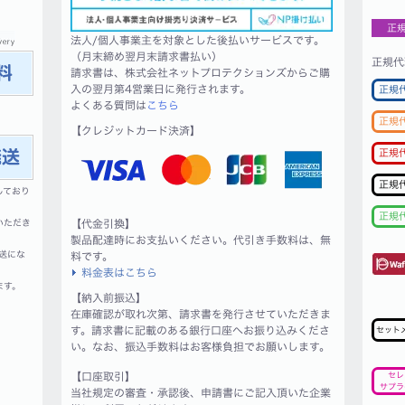
正
法人/個人事業主を対象とした後払いサービスです。
（月末締め翌月末請求書払い）
正規代
請求書は、株式会社ネットプロテクションズからご購
入の翌月第4営業日に発行されます。
正規
よくある質問は
こちら
正規
【クレジットカード決済】
正規
正規
しており
正規
いただき
【代金引換】
製品配達時にお支払いください。代引き手数料は、無
送にな
料です。
料金表はこちら
ます。
【納入前振込】
在庫確認が取れ次第、請求書を発行させていただきま
す。請求書に記載のある銀行口座へお振り込みくださ
セット
い。なお、振込手数料はお客様負担でお願いします。
【口座取引】
セレ
サプラ
当社規定の審査・承認後、申請書にご記入頂いた企業