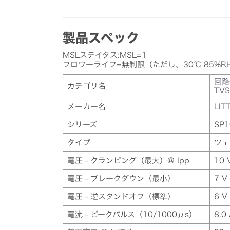
製品スペック
MSLステイタス:MSL=1
フロワーライフ=無制限（ただし、30℃ 85%R
回路
カテゴリ名
TV
メーカー名
LIT
シリーズ
SP1
タイプ
ツェ
電圧 - クランピング（最大）@ Ipp
10 
電圧 - ブレークダウン（最小）
7 V
電圧 - 逆スタンドオフ（標準）
6 V
電流 - ピークパルス（10/1000μs）
8.0