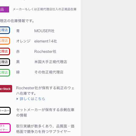
規品
メーカーもしくは正規代理店仕入の正規品在庫
理店の在庫情報です。
代理店
青
MOUSER社
代理店
オレンジ
element14社
赤
Rochester社
代理店
黒
米国大手正規代理店
代理店
緑
その他正規代理店
代理店
Rochester社が保有する純正のウェ
ハ在庫です。
詳しくはこちら
セットメーカーが保有する余剰在庫
メーカー
の情報
取引実績が数多くあり、品質面・価
クト
イヤー
格面で競争力を持つサプライヤー