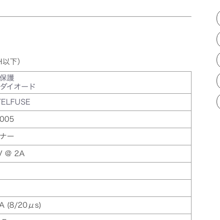
H以下）
保護
Sダイオード
TELFUSE
005
ナー
V @ 2A
 A (8/20μs)