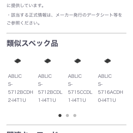
に提供しています。
・該当する正式情報は、メーカー発行のデータシート等を
ご参照ください。
類似スペック品
ABLIC
ABLIC
ABLIC
ABLIC
R
S-
S-
S-
S-
B
DH
5712BCDL
5715CCDL
5716ACDH
5712CCSL
W
1-I4T1U
1-I4T1U
0-I4T1U
1-I4T1U