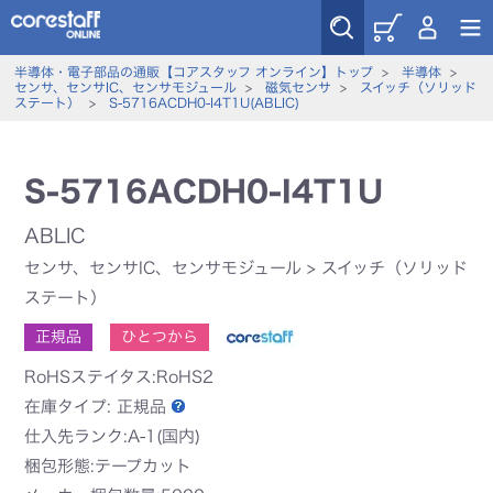
半導体・電子部品の通販【コアスタッフ オンライン】トップ
>
半導体
>
センサ、センサIC、センサモジュール
>
磁気センサ
>
スイッチ（ソリッド
ステート）
>
S-5716ACDH0-I4T1U(ABLIC)
S-5716ACDH0-I4T1U
ABLIC
センサ、センサIC、センサモジュール
>
スイッチ（ソリッド
ステート）
正規品
ひとつから
RoHSステイタス:RoHS2
在庫タイプ:
正規品
仕入先ランク:A-1(国内)
梱包形態:テープカット