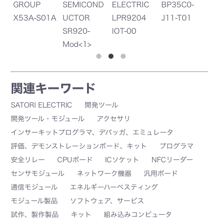
GROUP
SEMICOND
ELECTRIC
BP35C0-
H
X53A-S01A
UCTOR
LPR9204
J11-T01
G
SR920-
IOT-00
S
Mod<1>
関連キーワード
SATORI ELECTRIC
開発ツール
開発ツール・モジュール
アクセサリ
インサーキットプログラマ、デバッガ、エミュレータ
評価、デモンストレーションボード、キット
プログラマ
安全リレー
CPUボード
ICソケット
NFCリーダー
センサモジュール
ネットワーク機器
汎用ボード
通信モジュール
エネルギーハーベスティング
モジュール製品
ソフトウェア、サービス
試作、製作製品
キット
組み込みコンピュータ