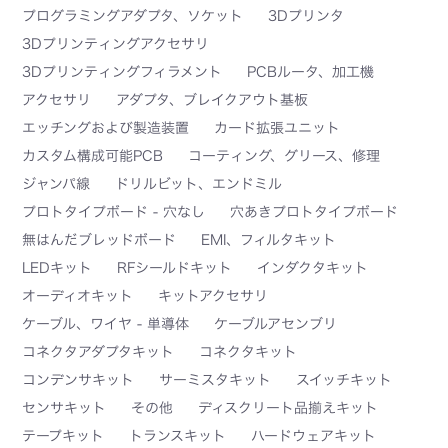
プログラミングアダプタ、ソケット
3Dプリンタ
3Dプリンティングアクセサリ
3Dプリンティングフィラメント
PCBルータ、加工機
アクセサリ
アダプタ、ブレイクアウト基板
エッチングおよび製造装置
カード拡張ユニット
カスタム構成可能PCB
コーティング、グリース、修理
ジャンパ線
ドリルビット、エンドミル
プロトタイプボード - 穴なし
穴あきプロトタイプボード
無はんだブレッドボード
EMI、フィルタキット
LEDキット
RFシールドキット
インダクタキット
オーディオキット
キットアクセサリ
ケーブル、ワイヤ - 単導体
ケーブルアセンブリ
コネクタアダプタキット
コネクタキット
コンデンサキット
サーミスタキット
スイッチキット
センサキット
その他
ディスクリート品揃えキット
テープキット
トランスキット
ハードウェアキット