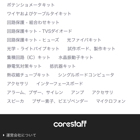
ポテンショメータキット
ワイヤおよびケーブルタイキット
回路保護 - 組合わせキット
回路保護キット - TVSダイオード
回路保護キット - ヒューズ
光ファイバキット
光学 - ライトパイプキット
試作ボード、製作キット
集積回路（IC）キット
水晶振動子キット
静電気対策キット
抵抗器キット
熱収縮チューブキット
シングルボードコンピュータ
アクセサリ
インターフェースボード
アラーム、ブザー、サイレン
アンプ
アクセサリ
スピーカ
ブザー素子、ピエゾベンダー
マイクロフォン
運営会社について